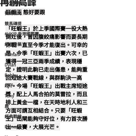
再創高峰
海外賽馬
旺蝦王 態好要跟
賽馬新聞
競馬磚提
「旺蝦王」於上季國際賽一役大熱
#HKIR 香港國際賽
倒灶後，曾因腹絞痛影響而要長期
休戰，直至今季才能復出。可幸的
網友投稿
是，今季「旺蝦王」出賽六次，已
Homan
獲得一冠三亞兩季成績，表現穩
Dylan
定，證明此駒已走出傷患，能夠重
Bobby
回短途大賽戰線，與群駒決一高
下。今場「旺蝦王」出戰主席短途
超仔
獎，配上人馬合拍的莫雷拉，而且
Tony
排上黃金一檔，在天時地利人和三
鹿
方面可謂互相結合。只要「旺蝦
經典戰線
王」出閘能夠守好位，有力首次勝
出一級賽，大展光芒。
Ramos