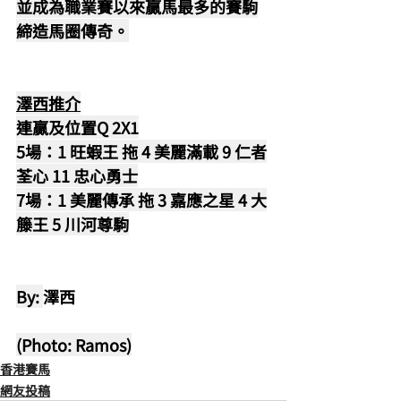
並成為職業賽以來贏馬最多的賽駒
締造馬圈傳奇。
澤西推介
連贏及位置Q 2X1
5場：1 旺蝦王 拖 4 美麗滿載 9 仁者
荃心 11 忠心勇士
7場：1 美麗傳承 拖 3 嘉應之星 4 大
籐王 5 川河尊駒
By: 
澤西
(Photo: Ramos)
香港賽馬
網友投稿