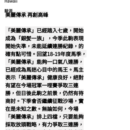
Hawaii
駿源
美麗傳承 再創高峰
「美麗傳承」已經踏入七歲，開始
成為「銀髪一族」，今季此駒表現
開始失準，未能延續連勝紀錄，的
確有點可惜。回望18-19年度馬季，
「美麗傳承」能夠一口氣八連勝，
已經成為馬迷心目中的馬王。馬主
表示「美麗傳承」健康良好，絕對
有望在今場冠軍一哩賽爭取三連
勝，但日後此駒之前景，仍然有待
商討。下季會否繼續征戰沙場，實
在是未知之數。無論如何，今場
「美麗傳承」排上四檔，只要能夠
採取放頭戰略，有力爭取三連勝，