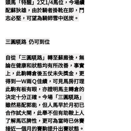
頭馬「特醒」2又1/4馬位，今場續
配蘇狄雄，由於騎者掛靴在即，鬥
志必堅，可望為騎師雪中送炭。
三圓䮭路  仍可到位
自從「三圓䮭路」轉至蘇廄後，無
論在健康和狀態均有所改善，事實
上，此駒轉倉後五仗未失獎金，更
得到一Ｗ兩Ｑ佳績，可見馬房打理
此駒有板有眼，亦證明馬主轉倉的
決定十分正確。今場「三圓䮭路」
雖然易配郭能，但人馬早於月初已
合作試大閘，此舉不但有助鞍上人
了解馬匹脾性，更可為當時已休賽
接近一個月的賽駒提升出賽狀態。