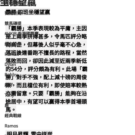
坐穩望嬴
海外賽馬
霸勝 四班坐穩望嬴
賽馬新聞
競馬磚提
「霸勝」本季表現較為平庸，主因
#HKIR 香港國際賽
是上兩季拼搏甚多，令馬匹評分略
為高企，但幕後人似乎毫不心急，
網友投稿
落班後連番跑不擅長的路程，當然
Homan
落敗而回，卻因此減至近兩季新低
Dylan
的54分，評分頗為有利。此場「霸
Bobby
勝」對手不強，配上減十磅的周俊
樂，而且檔位有利，即使賠率較熱
超仔
亦需留意。只要「霸勝」能夠在沿
Tony
途居中，有望可以贏得本季首場頭
鹿
馬。
經典戰線
Ramos
明月昇輝  雪中送炭