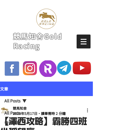
競馬知舍Gold
Racing
文章
All Posts
競馬知舍
All Posts
2020年5月17日
讀畢需時 2 分鐘
【澤西攻略】霸勝四班
香港賽馬