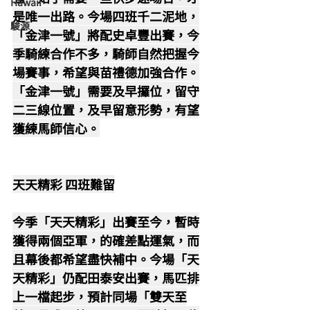
Hawaii
是唯一出路。今場四班千二泥地，
駿源
「金津一號」將配史卓豐出賽，今
季騎練合作不多，騎師自然把握今
場賽事，希望與苗禮德加強合作。
「金津一號」需要及早攞位，留守
二三線位置，及早留意形勢，有望
獲練馬師信心。
天天精彩 四班難留
今季「天天精彩」出賽至今，暫時
獲得兩個亞軍，的確差點運氣，而
且幕後都希望盡快補中。今場「天
天精彩」仍配田泰安出賽，馬匹排
上一檔起步，預計同場「雙天至