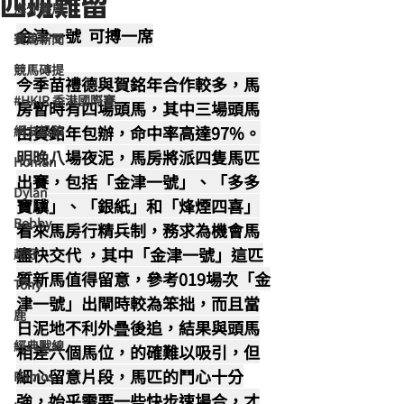
四班難留
海外賽馬
金津一號  可搏一席
賽馬新聞
競馬磚提
今季苗禮德與賀銘年合作較多，馬
#HKIR 香港國際賽
房暫時有四場頭馬，其中三場頭馬
由賀銘年包辦，命中率高達97%。
網友投稿
明晚八
場夜泥，馬房將派四隻馬匹
Homan
出賽，包括「金津一號」、「多多
Dylan
寶驥」、「銀紙」和「烽煙四喜」
Bobby
看來馬房行精兵制，務求為機會馬
盡快交代 ，其中「金津一號」這匹
超仔
質新馬值得留意，參考019場次「金
Tony
津一號」出閘時較為笨拙，而且當
鹿
日泥地不利外曡後追，結果與頭馬
經典戰線
相差六個馬位，的確難以吸引，但
細心留意片段，馬匹的鬥心十分
Ramos
強，始乎需要一些快步速場合，才