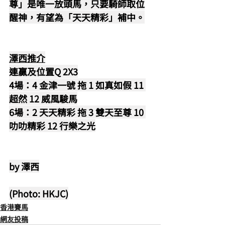
尊」是唯一放頭馬，只要騎師取位
醒神，有望為「天天精彩」補中。
澤西推介
連贏及位置Q 2X3
4場：4 金津一號 拖 1 如真如假 11 
超然 12 威風駿馬
6場：2 天天精彩 拖 3 雙天至尊 10 
叻叻精彩 12 行樂之光
by 澤西
(Photo: HKJC)
香港賽馬
網友投稿