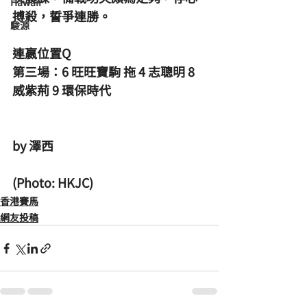
Hawaii
搏殺，誓爭連勝。 
駿源
連嬴位置Q  
第三場：6 旺旺寶駒 拖 4 志聰明 8 
威紫荊 9 環保時代
by 澤西
(Photo: HKJC)
香港賽馬
網友投稿