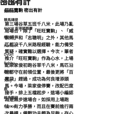
密出有計
海外賽馬
旺旺寶駒 密出有計 
賽馬新聞
競馬磚提
第三場谷草五班千八米，此場乃亂
#HKIR 香港國際賽
局場合，除了「旺旺寶駒」、「威
紫荊」和「志聰明」之外，其他馬
網友投稿
匹都沒千八米路程經驗，能力備受
Homan
質疑，確實難以選擇。今次，筆者
Dylan
推介「旺旺寶駒」作為心水，上場
Bobby
配梁家俊初跑谷草千八米，馬匹沿
途都守在前領位置，最後更將「百
超仔
寶袋」趕過，成功為何良增添頭
Tony
馬。今場，梁家俊停賽，改配巴度
鹿
接手，排上五檔起步，這場小編認
經典戰線
為是無步速場合，如採用上場跑
法，有力爭勝，而且在賽前進行兩
Ramos
次晨課，備戰功夫頗為足夠，存心