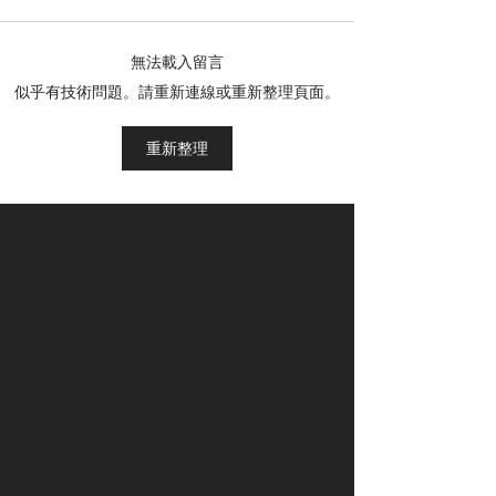
無法載入留言
【大師級】馬語大師
【邀請名單】各
似乎有技術問題。請重新連線或重新整理頁面。
Monty Roberts 離世
及香港賽駒獲邀
重新整理
享年 91 歲
國際賽日