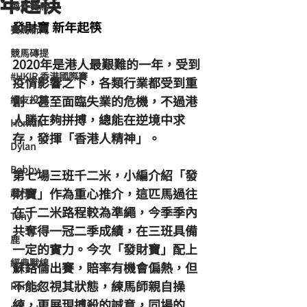
年起筷
海外賽馬
發財寶 新年起筷 
賽馬新聞
競馬磚提
2020年是港人最艱難的一年，受到
#HKIR 香港國際賽
疫情影響之下，各類行業都受到重
創，甚至面臨失業的危機，不過港
網友投稿
人勝在夠拼搏，總能在逆境中求
Homan
存，發揮「香港人精神」。 
Dylan
Bobby
第七場三班千二米，小編介紹「發
財寶」作為重心推介，這匹馬過往
超仔
在千二米路程較為準繩，今季季內
Tony
共奪得一冠二季成績，在三班具備
鹿
一定的實力。今次「發財寶」配上
經典戰線
蘇鉻倫出賽，賠率有機會偏熱，但
不能忽視其狀態，練馬師親自操
Ramos
練，更展現搏殺的誠意，同場的