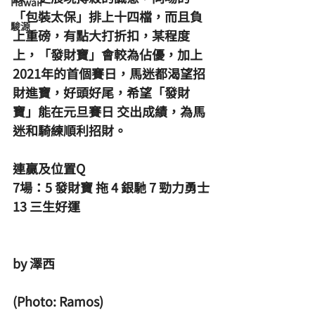
Hawaii
「包裝太保」排上十四檔，而且負
駿源
上重磅，有點大打折扣，某程度
上，「發財寶」會較為佔優，加上
2021年的首個賽日，馬迷都渴望招
財進寶，好頭好尾，希望「發財
寶」能在元旦賽日 交出成績，為馬
迷和騎練順利招財。 
連贏及位置Q 
7場：5 發財寶 拖 4 銀馳 7 勁力勇士 
13 三生好運
by 澤西
(Photo: Ramos)