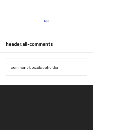
header.all-comments
comment-box.placeholder
【大師級】馬語大師
【邀請名單】各
Monty Roberts 離世
及香港賽駒獲邀
享年 91 歲
國際賽日