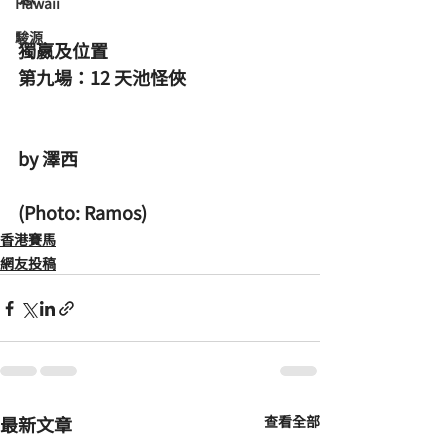
Hawaii
駿源
獨嬴及位置
第九場：12 天池怪俠
by 澤西
(Photo: Ramos)
香港賽馬
網友投稿
最新文章
查看全部