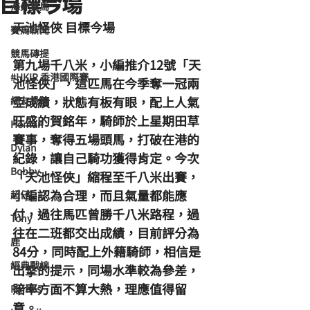
目標今場
海外賽馬
天池怪俠 目標今場
賽馬新聞
競馬磚提
第九場千八米，小編推介12號「天
#HKIR 香港國際賽
池怪俠」，這匹馬在今季奪一冠兩
亞成績，狀態有板有眼，配上人氣
網友投稿
旺盛的賀銘年，騎師於上星期田草
Homan
賽事，奪得五場頭馬，打破在港的
Dylan
紀錄，讓自己騎功獲得肯定。今次
Bobby
「天池怪俠」縮程至千八米出賽，
小編認為合理，而且氣量都能應
超仔
付，過往馬匹曾勝千八米路程，過
Tony
往在二班都交出成績，目前評分為
鹿
84分，同時配上外籍騎師，相信是
經典戰線
出撃的提示，同場水準較為參差，
賠率方面不算大熱，理應值得留
Ramos
意。