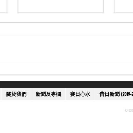
【大師級】馬語大師 Monty
【邀
Roberts 離世 享年 91 歲
港賽
關於我們
新聞及專欄
賽日心水
昔日新聞 (2019-2
© 20