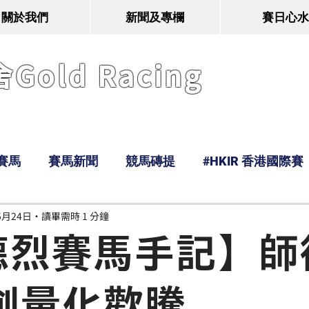
關於我們
新聞及專欄
賽日心水
old Racing
賽馬
賽馬新聞
競馬磚提
#HKIR 香港國際賽
5月24日
讀畢需時 1 分鐘
Tony
鹿
經典戰線
Ramos
Hawaii
德烈賽馬手記】師
創量化歡騰