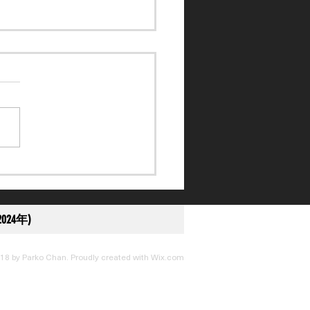
請名單】各四匹日本及香
駒獲邀出戰韓國國際賽日
024年)
18 by Parko Chan. Proudly created with
Wix.com