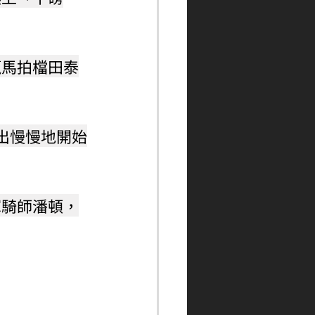
贏馬拍檔田泰
出慢慢地開始
軍騎師潘頓，