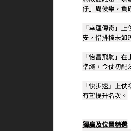
仔」周俊樂，負
「幸運傳奇」上
安，惜排檔未如
「怡昌飛駒」在
準繩，今仗初配
「快步速」上仗
有望提升名次。
獨贏及位置精選