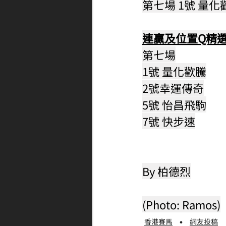
第七場 1號 量化
連贏及位置Q精
第七場
1號 量化歡騰
2號幸運傳奇
5號 怡昌飛駒
7號 快步速
By 柏德烈
(Photo: Ramos)
香港賽馬
網友投稿