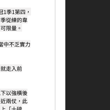
1季1第四，
首季從練的韋
無可限量。
當中不乏實力
法就走入前
況下以強橫後
了近兩仗，此
換上「十磅