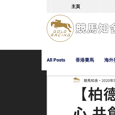
主頁
競馬知舍G
All Posts
香港賽馬
海外
競馬知舍
2020年
Dylan
Bobby
超仔
【柏
心 共