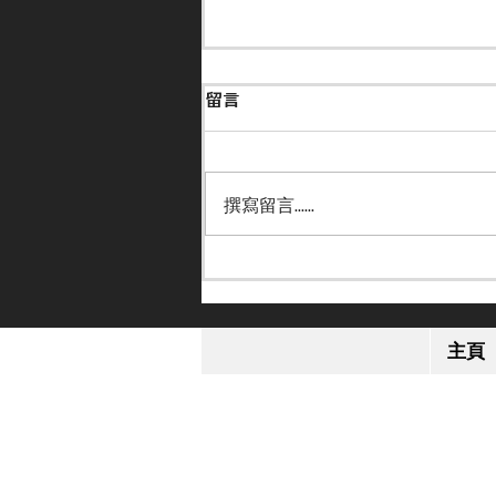
留言
撰寫留言......
【保持狀態】何澤堯周四南圍
策日本馬主旗下馬上陣
主頁