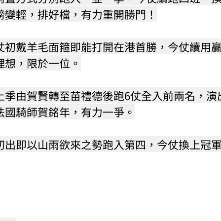
磅變輕，排好檔，有力重開勝門！
仗初戴羊毛面箍即能打開在港首勝，今仗續用
理想，限於一位。
上季由賀賢轉至苗禮德後跑6仗全入前兩名，演
法國騎師賀銘年，有力一爭。
初出即以山雨欲來之勢跑入第四，今仗換上冠