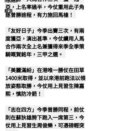
Hawaii
亞，上名率過半，今仗重用此子角
駿源
逐曾勝途程，有力施回馬槍！  
「友好日子」今季出賽三次，有兩
度獲亞，演出甚準，今仗續用人馬
合作兩次全上名兼獲得來季全季策
騎嘅賀銘年，三甲之選。  
「美麗滿紛」在港唯一勝仗在田草
1400米取得，並以來港前跑法以領
放姿態取勝，今仗用上見習生陳嘉
熙，慎防冷箭！  
「志在四方」今季曾勝同程，前仗
則在蘇狄雄胯下跑入一席第三，今
仗用上見習生周俊樂，可憑磅輕突