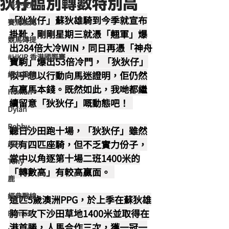
狄仔臨別轉數特別高
海外賽馬
「狄狄仔」蘇狄雄騎到今季就宣布
賽馬新聞
掛靴，剛剛星期三就憑「翹軍」爆
競馬磚提
出284倍大冷WIN，同日再憑「神舟
#HKIR 香港國際賽
寶駒」爆出53倍冷門，「狄狄仔」
似乎想以行動向馬迷證明，佢仍然
網友投稿
有贏馬本錢。既然如此，我哋都繼
Homan
續留意「狄狄仔」嘅動態吧！  
Dylan
Bobby
聽日沙田跑十場，「狄狄仔」雖然
只有四匹座騎，但不乏實力份子，
超仔
當中以角逐第十場二班1400米的
Tony
「轉數高」有較高贏面。  
鹿
經典戰線
這匹5歲澳洲PPG，於上季在蘇狄雄
胯下攻下沙田草地1400米並取得在
Ramos
港首勝，人馬合作三次，獲一冠一