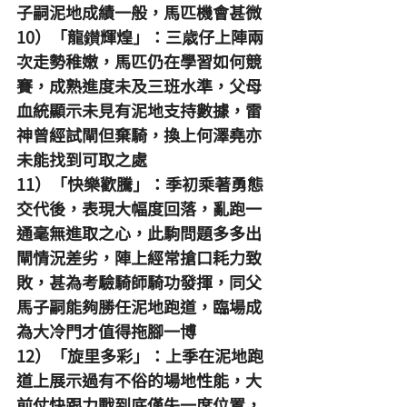
子嗣泥地成績一般，馬匹機會甚微
10）「龍鑚輝煌」：三歳仔上陣兩
次走勢稚嫩，馬匹仍在學習如何競
賽，成熟進度未及三班水準，父母
血統顯示未見有泥地支持數據，雷
神曾經試閘但棄騎，換上何澤堯亦
未能找到可取之處
11）「快樂歡騰」：季初乘著勇態
交代後，表現大幅度回落，亂跑一
通毫無進取之心，此駒問題多多出
閘情況差劣，陣上經常搶口耗力致
敗，甚為考驗騎師騎功發揮，同父
馬子𠻸能夠勝任泥地跑道，臨場成
為大冷門才值得拖腳一博
12）「旋里多彩」：上季在泥地跑
道上展示過有不俗的場地性能，大
前仗快跟力戰到底僅失一席位置，