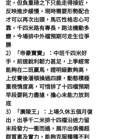
定，但負重磅之下只能走得接近，
反映進步緩慢，現時需要形勢配合
才可以再次出頭，馬匹性格忠心可
靠，千四米路有專長，跑法機動多
變，今場排中外檔預期可走生位爭
勝
2）「帝豪寶寶」：中班千四米好
手，前速銳利韌力甚足，上季經常
能夠在二班贏馬，證明級數夠高，
上仗賽後潘頓操過四課，動態積極
重視情度高，可惜排了十四檔預期
早段要耗力盡搶，擔心未能力放到
底
3）「廣陵王」：上場久休五個月復
出，出爭千二米排十四檔沿途力留
末段發力一衝而過，展示出俱備超
群質素及實力，能夠克服種種不利