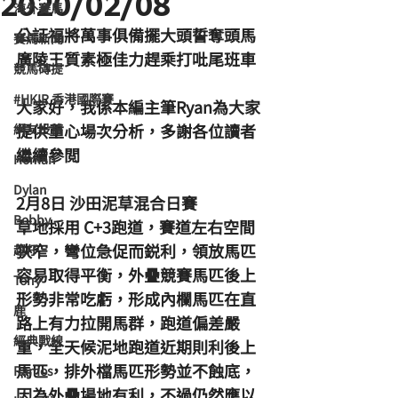
2020/02/08
海外賽馬
公証福將萬事俱備擺大頭誓奪頭馬
賽馬新聞
廣陵王質素極佳力趕乘打吡尾班車
競馬磚提
#HKIR 香港國際賽
大家好，我係本編主筆Ryan為大家
提供重心場次分析，多謝各位讀者
網友投稿
繼續參閲
Homan
Dylan
2月8日 沙田泥草混合日賽
Bobby
草地採用 C+3跑道，賽道左右空間
狹窄，彎位急促而鋭利，領放馬匹
超仔
容易取得平衡，外疊競賽馬匹後上
Tony
形勢非常吃虧，形成內欄馬匹在直
鹿
路上有力拉開馬群，跑道偏差嚴
經典戰線
重，全天候泥地跑道近期則利後上
馬匹，排外檔馬匹形勢並不蝕底，
Ramos
因為外疊場地有利，不過仍然應以