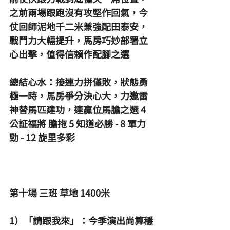
之前兩場跟跑沒有攻堅作回氣，今
仗回師泥地千二米兼強配田泰安，
戰鬥力大幅提升，馬房巧妙部署立
心出擊，值得信賴作配腳之選
總結心水：接連力拼僅敗，狀態勇
極一時，馬房爭分決心大，力邀雷
神替馬匹建功，連贏位馬膽之選 4 
公証福將 膽拖 5 知道必勝 - 8 軍力
勁 - 12 旋里多彩
第十場 三班 草地 1400米
1）「請跟我來」：今季演出尚算穩