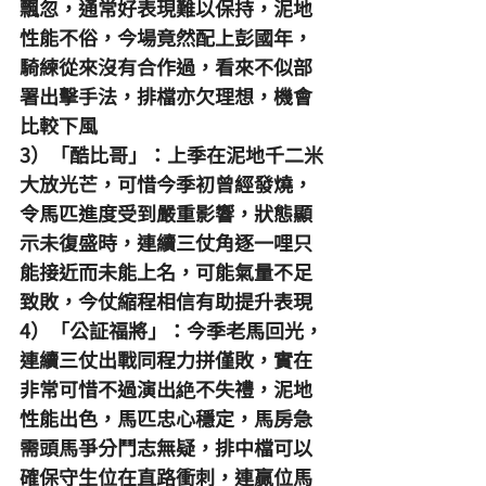
飄忽，通常好表現難以保持，泥地
性能不俗，今場竟然配上彭國年，
騎練從來沒有合作過，看來不似部
署出擊手法，排檔亦欠理想，機會
比較下風
3）「酷比哥」：上季在泥地千二米
大放光芒，可惜今季初曾經發燒，
令馬匹進度受到嚴重影響，狀態顯
示未復盛時，連續三仗角逐一哩只
能接近而未能上名，可能氣量不足
致敗，今仗縮程相信有助提升表現
4）「公証福將」：今季老馬回光，
連續三仗出戰同程力拼僅敗，實在
非常可惜不過演出絶不失禮，泥地
性能出色，馬匹忠心穩定，馬房急
需頭馬爭分鬥志無疑，排中檔可以
確保守生位在直路衝刺，連贏位馬