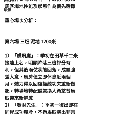
Hawaii
馬匹場地性能及狀態作為優先選擇
駿源
重心場次分析：
第六場 三班 泥地 1200米
1）「鑽飛鷹」：季初在田草千二米
接連上名，明顯降落三班評分有
利，但其後兩仗狀態回落，成績強
差人意，馬房便立即休息近兩個
月，體力得以回復操練功夫重新做
起，轉場地轉配備兼換人希望替馬
匹帶來新鮮感
2）「發財先生」：季初一復出即在
同程成功爆冷，不過馬匹演出非常