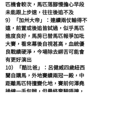
匹機會較次，馬匹落腳慢擔心早段
未能跟上步速，往往後追不及
9）「加州大帝」：連續兩仗輸得不
遠，前置或後追皆試過，似乎馬匹
進度良好，馬房已替馬匹報爭加吡
大賽，看來幕後自視甚高，血統優
良戰績硬淨，今場除去綁舌可能會
有更好演出
10）「酷比爸」：呂健威四歲紐西
蘭自購馬，外地賽績兩冠一殿，中
距離馬匹特擅變化地，賽前何澤堯
操練一手包辦，但最終棄騎唔揀，
換上黎海榮戰鬥力下降，騎練合作
十二次全敗成績差劣
11）「忠心美麗」：今季跑同程經
常接近而未能取得頭馬，多次僅敗
負於強手之下，勝在跑法機動積