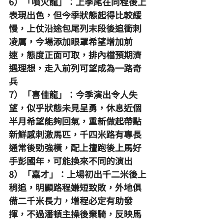
6）「噴火龍」：上季尾在同程後上
表現出色，但今季狀態起得比較緩
慢，上仗沿途包尾列末段後追衝刺
凌厲，今場添加眼罩希望增加前
速，態度正面可取，排內檔預期濟
遇理想，走入前列可望成為一路奇
兵
7）「喜佳龍」：今季演出令人失
望，似乎狀態未見呈勇，休息近個
半月希望能夠回氣，重新做起帶點
新鮮感刺激馬匹，千四米路有專長
通常後勁強橫，配上擅跑後上馬好
手彭國年，可能換來不同的演出
8）「嘉才」：上場初出千二米後上
稍追，明顯路程嫌短致敗，外地俱
備二千米長力，增程必定有助發
揮，不過潘頓主操後棄騎，反映馬