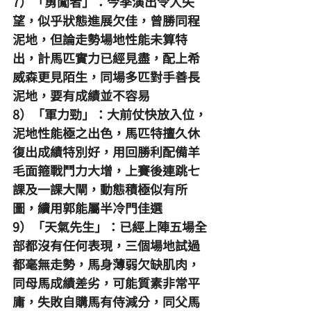
7）「勇闖者」：今季演出令人失
望，似乎狀態進展欠佳，曾勝同程
泥地，但論走勢場地性能未算特
出，計馬匹實力已經見盡，配上希
威森更見陌生，同場多匹對手善長
泥地，要有成績並不容易
8）「軍力勁」：大前仗快放入位，
泥地性能極之出色，馬匹特擅久休
復出成績特別好，用回勝利配備羊
毛面箍戰鬥力大增，上賽後連跳七
課及一課大閘，動態積極似有所
圖，續用郭能屬半冷門佳選
9）「天氣先生」：已經上陣五場全
部都沒有任何表現，三個場地試過
都毫無走勢，馬身薄弱欠缺肌肉，
同母馬成績差劣，可能質素非常平
庸，失敗自購馬有侍減分，同父馬