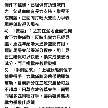
條件下輕勝，已經俱有頂班戰鬥
力，父系血統有長力支持，增程不
成問題，正面向打吡大賽而力爭表
現寄望取得入場卷
4）「安喜」：之前在泥地全面性機
會下力拼僅敗，反映出實力已經見
盡，馬匹年紀漸大進步空間有限，
預計馬房會部署減分程序，用上見
習生確保可以快放，換來成績進行
減分，而且排檔差甚難發揮
5）「手到回來」：上場狀態到位下
博殺得手，力戰僅勝姿態帶點運氣
幫助，目前評分在三班只屬恰可並
不超卓，田草亦較谷草失色，面對
同場多匹同程好手，要乘著勇態挑
戰力爭最佳成績