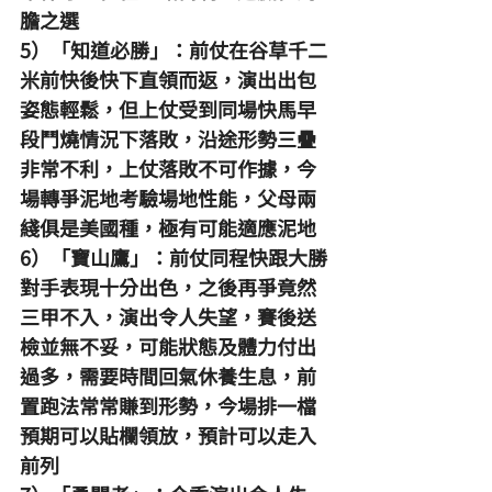
膽之選
5）「知道必勝」：前仗在谷草千二
米前快後快下直領而返，演出出包
姿態輕鬆，但上仗受到同場快馬早
段鬥燒情況下落敗，沿途形勢三疊
非常不利，上仗落敗不可作據，今
場轉爭泥地考驗場地性能，父母兩
綫俱是美國種，極有可能適應泥地
6）「寶山鷹」：前仗同程快跟大勝
對手表現十分出色，之後再爭竟然
三甲不入，演出令人失望，賽後送
檢並無不妥，可能狀態及體力付出
過多，需要時間回氣休養生息，前
置跑法常常賺到形勢，今場排一檔
預期可以貼欄領放，預計可以走入
前列