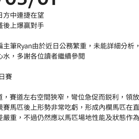
日方中連捷在望
盛後上爆贏對手
編主筆Ryan由於近日公務繁重，未能詳細分析
心水，多謝各位讀者繼續參閲
地日賽
跑道，賽道左右空間狹窄，彎位急促而鋭利，領
競賽馬匹後上形勢非常吃虧，形成內欄馬匹在
差嚴重，不過仍然應以馬匹場地性能及狀態作