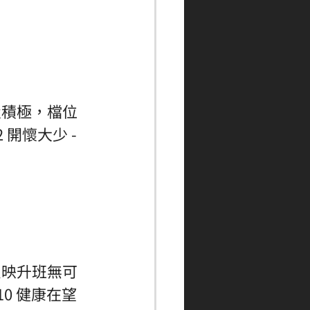
置積極，檔位
開懷大少 - 
反映升班無可
10 健康在望