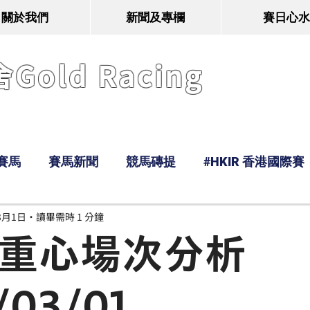
關於我們
新聞及專欄
賽日心水
old Racing
賽馬
賽馬新聞
競馬磚提
#HKIR 香港國際賽
3月1日
讀畢需時 1 分鐘
Tony
鹿
經典戰線
Ramos
Hawaii
n 重心場次分析
/03/01