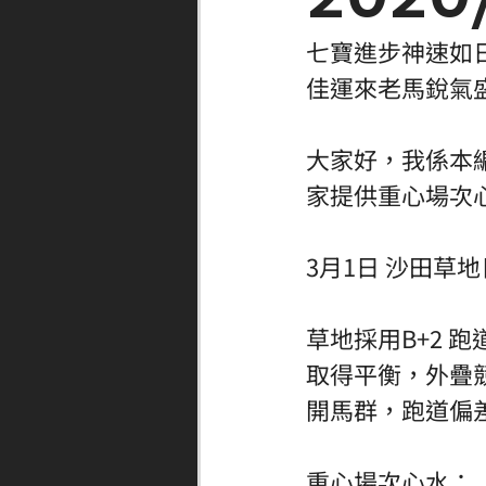
七寶進步神速如
佳運來老馬銳氣
大家好，我係本
家提供重心場次
3月1日 沙田草
草地採用B+2 
取得平衡，外疊
開馬群，跑道偏
重心場次心水：