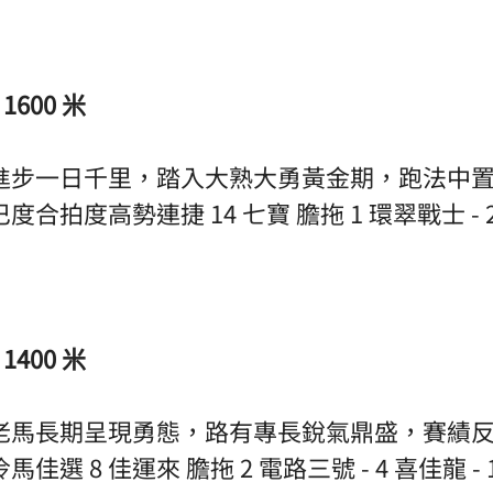
1600 米
進步一日千里，踏入大熟大勇黃金期，跑法中
拍度高勢連捷 14 七寶 膽拖 1 環翠戰士 - 2 
1400 米
老馬長期呈現勇態，路有專長銳氣鼎盛，賽績
選 8 佳運來 膽拖 2 電路三號 - 4 喜佳龍 - 