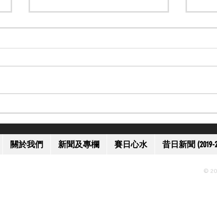
【大師級】馬語大師 Monty
【邀
Roberts 離世 享年 91 歲
港賽
關於我們
新聞及專欄
賽日心水
昔日新聞 (2019-2
© 20