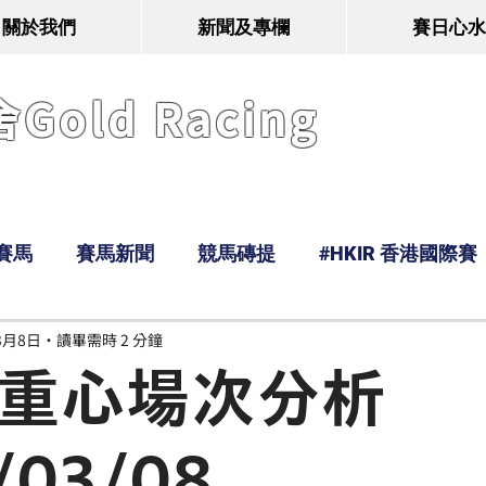
關於我們
新聞及專欄
賽日心水
old Racing
賽馬
賽馬新聞
競馬磚提
#HKIR 香港國際賽
3月8日
讀畢需時 2 分鐘
Tony
鹿
經典戰線
Ramos
Hawaii
n 重心場次分析
/03/08