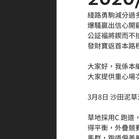
綫路勇駒減分過
爆騷贏出信心開
公証福將鍥而不
發財寶返首本路
大家好，我係本
大家提供重心場
3月8日 沙田泥
草地採用C 跑
得平衡，外疊競
馬群，跑道偏差