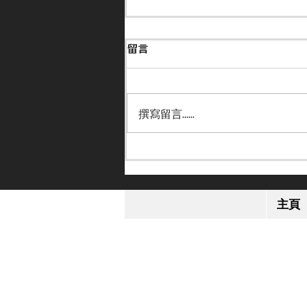
留言
撰寫留言......
【保持狀態】何澤堯周四南圍
策日本馬主旗下馬上陣
主頁