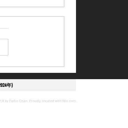
請名單】各四匹日本及香
駒獲邀出戰韓國國際賽日
024年)
18 by Parko Chan. Proudly created with
Wix.com