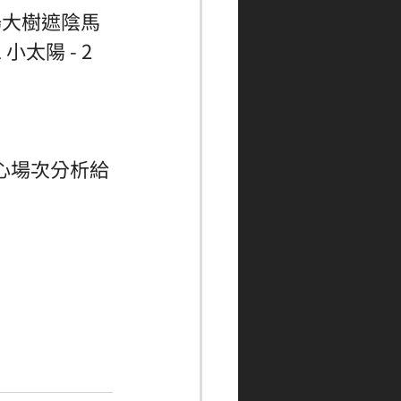
場大樹遮陰馬
太陽 - 2 
心場次分析給