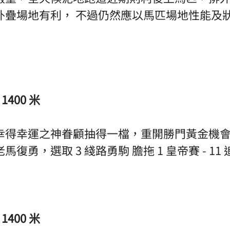
外疊場地有利， 不過仍然應以馬匹場地性能及
1400 米
幸得幸運之神眷顧抽得一檔，重開勝門黃金機
勇，選取 3 綫路勇駒 膽拖 1 皇帝賽 - 11 追風
1400 米