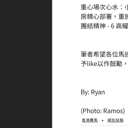
重心場次心水：
房精心部署，重施故
團結精神 - 6 高
筆者希望各位馬迷
予like以作鼓
By: Ryan
(Photo: Ramos)
香港賽馬
網友投稿