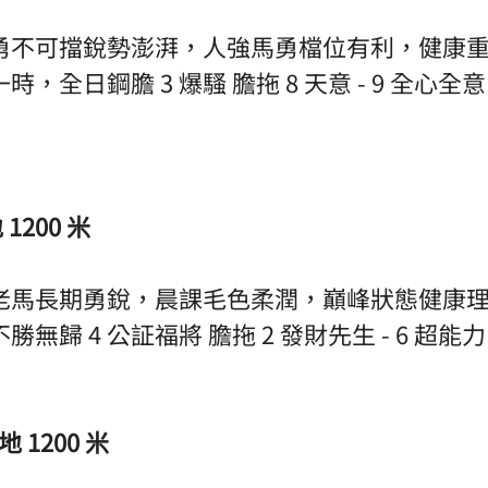
勇不可擋銳勢澎湃，人強馬勇檔位有利，健康
全日鋼膽 3 爆騷 膽拖 8 天意 - 9 全心全意 -
1200 米
老馬長期勇銳，晨課毛色柔潤，巔峰狀態健康
歸 4 公証福將 膽拖 2 發財先生 - 6 超能力 -
 1200 米