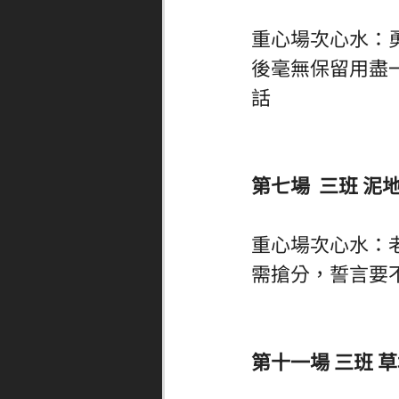
重心場次心水：
後毫無保留用盡一時，
話
第七場  三班 泥地 
重心場次心水：
需搶分，誓言要不勝無
第十一場 三班 草地