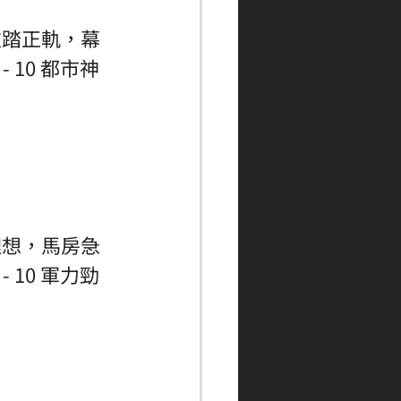
重踏正軌，幕
 10 都市神
理想，馬房急
 10 軍力勁