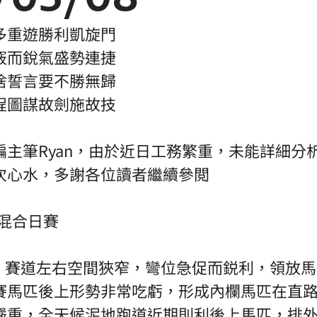
多重遊勝利凱旋門
竅而銳氣盛勢連捷
捨誓言要不勝無歸
程圖謀故劍施故技
編主筆Ryan，由於近日工務繁重，未能詳細分
次心水，多謝各位讀者繼續參閲
草混合日賽
道，賽道左右空間狹窄，彎位急促而鋭利，領放
賽馬匹後上形勢非常吃虧，形成內欄馬匹在直
嚴重，全天候泥地跑道近期則利後上馬匹，排