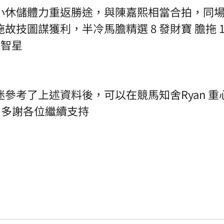
小休儲體力重返勝途，與陳嘉熙相當合拍，同
技圖謀獲利，半冷馬膽精選 8 發財寶 膽拖 1 小
耀智星
參考了上述資料後，可以在競馬知舍Ryan 重
勵，多謝各位繼續支持