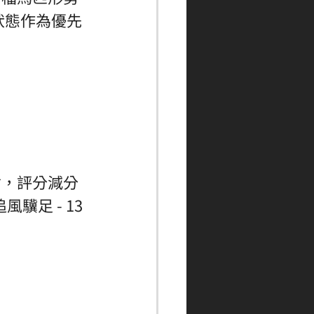
狀態作為優先
會，評分減分
驥足 - 13 