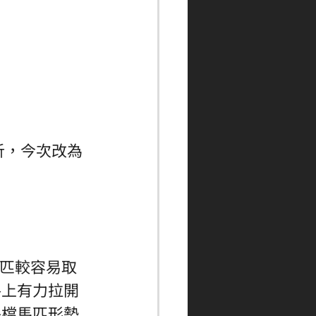
析，今次改為
馬匹較容易取
路上有力拉開
外檔馬匹形勢