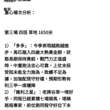
Hawaii
駿源
重心場次分析：
第三場 四班 草地 1650米
1）「多多」：今季表現越跑越進
步，馬匹踏入四歲大熟黃金期，狀
態長期保持勇鋭，戰鬥力正值盛
時，中置跑法忠心可靠，上仗末段
受阻未能全力施為，敗績不足為
據，加強配搭守好檔，預期形勢有
利三甲一席穩陣
2）「連利之星」：老牌谷草一哩好
手，同程已經累積七場頭馬，堪稱
路程專家，前仗跑同程守好位下末