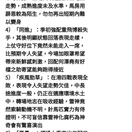
走勢，成熟進度未及水準，馬房用
薜恩較為陌生，勿勿再出短期內難
以變身
4）「同進」：季初強配重飛博殺失
手，其後明顯狀態回落表現走樣，
上仗守好位下竟然未能走入一席，
比預期令人失望，今場加眼罩希望
帶來新鮮感刺激，回配何澤堯有好
檔之助寄望能夠跑得接近
5）「疾風勁草」：在港四戰表現全
敗，表現令人失望走勢欠佳，中長
途進度一般，仍正在適應環境水土
中，轉場地志在吸收經驗，雷神竟
然索騎動機不明，計馬匹實力有侍
證明，不可盲信靠雷神化腐朽為神
奇會有驚喜演出