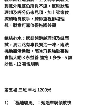
到意外阻塞仍所負不遠，反映狀態
理想及評分仍未見頂，加上梁家俊
揀騎唔肯放手，騎師重視排檔理
想，戰意可嘉值得拖腳兼顧
總結心水：狀態越跑越理想及峰而
試，馬匹路有專長獨沽一味，跑法
機動靈活進取，隔晩飛數強勁幕後
食指大動 3 永益善 膽拖 1 多多 - 5 韻
妙星 - 12 喜悅明駒
第五場 三班 草地 1200米 
1）「極速駿馬」：短途單騎領放快