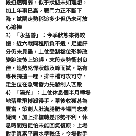
段迅速轉弱，似乎狀態未如理想，
加上年事已高，戰鬥力正不斷下
降，試閘走勢稍追多少但仍未可放
心追捧
3）「永益善」：今季狀態來得較
慢，近六戰同程所負不遠，足證評
分仍未見盡，上仗受制檔位形勢改
變跑法後上追趕，末段走勢衝刺良
佳，追勢兇悍狀態及峰而試，路有
專長獨擅一哩，排中檔可攻可守，
走生位在急彎發力先發制人匹敵
4）「陽光」：上仗休息個半月轉場
地落重飛博殺得手，幕後收獲甚為
豐富，策劃人肚滿腸肥今場鬥志成
疑問，加上排檔轉差形勢不利，休
息時間短促怕未能回氣復原，上場
對手質素平庸水準較低，今場對手