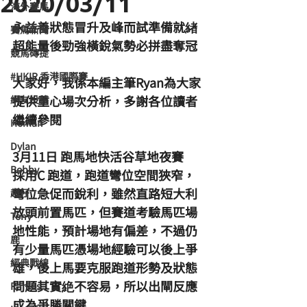
2020/03/11
海外賽馬
永益善狀態冒升及峰而試準備就緖
賽馬新聞
超能量後勁強橫銳氣勢必拼盡奪冠
競馬磚提
#HKIR 香港國際賽
大家好，我係本編主筆Ryan為大家
提供重心場次分析，多謝各位讀者
網友投稿
繼續參閱
Homan
Dylan
3月11日 跑馬地快活谷草地夜賽
Bobby
採用C 跑道，跑道彎位空間狹窄，
彎位急促而銳利，雖然直路短大利
超仔
放頭前置馬匹，但賽道考驗馬匹場
Tony
地性能，預計場地有偏差，不過仍
鹿
有少量馬匹憑場地經驗可以後上爭
經典戰線
雄，後上馬要克服跑道形勢及狀態
問題其實絶不容易，所以出閘反應
Ramos
成為爭勝關鍵