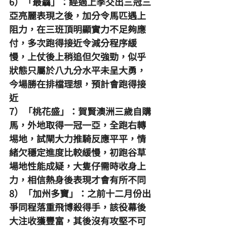
6）「最驫」：經過上季交出三冠三
亞亮麗表現之後，加分令馬匹遇上
阻力，在三班頂明顯實力不足夠應
付，多次跑得接近令減分程序緩
慢，上仗後上稍追但欠強勁，似乎
狀態只屬於八九分水平未呈大勇，
今場勝在排檔理想，預計會跑得接
近
7）「桃花盛」：賀賢澳洲三歲自購
馬，外地取得一冠一亞，全跑右轉
埸地，試閘大力推騎反應平平，情
緒欠穩定進度比較緩慢，初跑谷草
場地性能成疑，大隻仔需時收身上
力，相信熱身後表現才會有所不同
8）「加州多寶」：之前十二月份出
爭同程落重飛博殺得手，該役幕後
大注收獲豐富，其後沒有攻堅不可