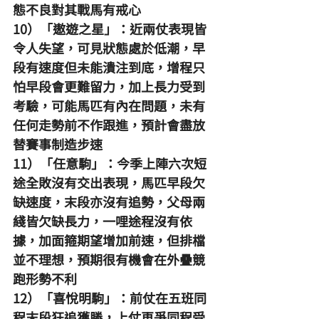
態不良對其戰馬有戒心
10）「遨遊之星」：近兩仗表現皆
令人失望，可見狀態處於低潮，早
段有速度但未能潰注到底，增程只
怕早段會更難留力，加上長力受到
考驗，可能馬匹有內在問題，未有
任何走勢前不作跟進，預計會盡放
替賽事制造步速
11）「任意駒」：今季上陣六次短
途全敗沒有交出表現，馬匹早段欠
缺速度，末段亦沒有追勢，父母兩
綫皆欠缺長力，一哩途程沒有依
據，加面箍期望增加前速，但排檔
並不理想，預期很有機會在外疊競
跑形勢不利
12）「喜悅明駒」：前仗在五班同
程末段狂追獲勝，上仗再爭同程受