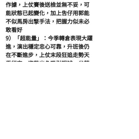
作據，上仗賽後送檢並無不妥，可
能狀態已起變化，加上吿仔用郭能
不似馬房出撃手法，把握力似未必
敢看好
9）「超能量」：今季轉倉表現大躍
進，演出穩定忠心可靠，升班後仍
在不斷進步，上仗末段狂追走勢天
馬行空，姿態出色吸引眼球，谷草
千二米最佳路程，配上後追好手利
敬國威力冇減退，雖然排檔欠佳，
但後上跑法影響不大，希望憑勇態
後上爭勝
10）「雪戰神駒」：今季表現多次
後上跑得接近，可見戰鬥力尚佳，
上仗轉爭泥地大敗不可作證，千二
未途程適合，不過要快步速之助才
能發揮水準，但是排大外檔會受到