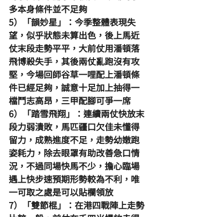
多本身條件並不足夠
5）「韻妙星」：今季整體表現失
望，似乎狀態未算出色，後上馬近
仗末段走勢平平，大前仗用潘頓落
飛博殺失手，其後兩仗亂跑沒有攻
堅，今場回師谷草一哩配上潘頓條
件已經足夠，誠意十足加上抽得一
檔鬥志高昂，三甲配腳可爭一席
6）「踏雪飛翔」：連續兩仗快放末
段力弱潰敗，馬匹疆口欠佳未懂得
留力，成熟進度不足，走勢幼嫩跑
姿耗力，除去眼罩有助改善急口情
況，不過同場快馬不少，擔心臨場
遇上快步速預期形勢較為不利，唯
一可取之處是可以貼欄領放
7）「雙節棍」：在港四戰陣上走勢