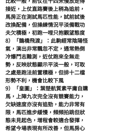
比較一般，前仗在千四米慢放走得
接近，上仗直路賽後上稍為追前，
馬房正在測試馬匹性能，試前試後
改換配備，但操練情況平淡備戰功
夫欠積極，初跑一哩只抱觀望態度
8）「鵲橋飛渡」：此駒經常陰陽怪
氣，演出非常飄忽不定，通常熱倒
冷爆鬥志難測，近仗跑來全無走
勢，反映狀態顯示平淡一般，可取
之處是跑法前置積極，但排十二檔
形勢不利，機會比較下風
9）「皇圖」：葉楚航質素平庸自購
馬，上陣九次完全沒有競賽能力，
欠缺速度亦沒有追勁，能力非常有
限，馬匹進步緩慢，頻頻拍跳但狀
態未見起色，增程會較適合發揮，
希望今場表現有所改善，但馬房心