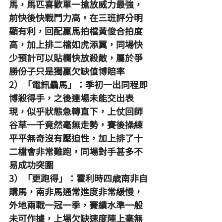
馬，馬匹喜歡單一搶放威力最強，
前快後快戰鬥力高，在三班評分明
顯有利，回配贏馬拍檔黃俊合拍度
高，加上排二檔如虎添翼，同場快
少預計可以貼欄快放殺敵，屬於爭
勝份子只是獨贏欠缺值博賠率
2）「電訊驫馬」：季初一出同程即
博殺得手，之後連場未能交出表
現，似乎狀態急轉直下，上仗回師
谷草一千竟然毫無走勢，賽後操練
平平無奇沒有壓迫性，加上排了十
二檔會非常難跑，同場對手甚多不
易成功突圍
3）「更跑得」：霍利時四歳南非自
購馬，南非馬通常進度非常緩慢，
外地兩戰一冠一季，賽績水準一般
未可作據，上場欠缺速度陣上毫無