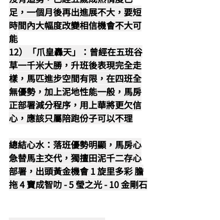
足，一個月後再出進展不大，要短
時間內大幅度改變相信機會不大可
能
12）「爪皇轟天」：曾經在五班谷
草一千米大勝，升班後表現完全走
樣，馬匹進步空間有限，在四班全
無優勢，加上泥地性能一般，馬房
正部署減分程序，用上華將更欠信
心，應該只屬陪跑份子可以不理
總結心水：落班優勢明顯，馬房心
急替馬主交代，獨擅田泥千二存心
部署，出頭黃金機會 1 旋里多彩 膽
拖 4 寶成智叻 - 5 瑩之光 - 10 金剛石