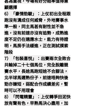
甚為重視，今場有好分賠率值得兼
顧選擇
6）「豪情勁駿」：上仗初出全程跟
跑沒有溝成任何威脅，外地賽事水
準一般，同主馬甚有耐性並不急
進，沒有前速亦沒有追勢，成熟進
度不足仍在適應水士，能力有待證
明，馬房手法緩進，正在測試摸索
階段
7）「包裝喜悦」：出賽兩次全敗合
共輸掉二十七個馬位，完全脫離競
賽水平，長途馬跑短途不合腳法，
北半球馬遲熟份子，前速唔夠快後
勁亦嫌短，弱配合作成績差劣，暫
時可以不用理會
8）「閃電精靈」：上仗轉爭田泥快
放有聲有色，早熟馬決心盡用，加