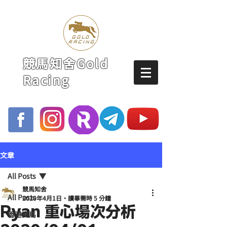
競馬知舍Gold
Racing
文章
All Posts
競馬知舍
All Posts
2020年4月1日
讀畢需時 5 分鐘
Ryan 重心場次分析
香港賽馬