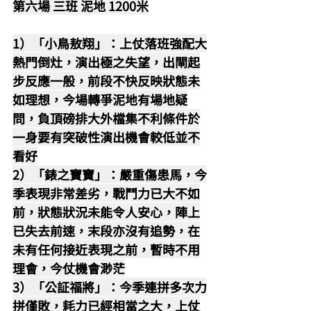
第六場 三班 泥地 1200米
1）「小鳥敖翔」：上仗落班強配大
熱門倒灶，演出極之失望，出閘起
步反應一般，前段不快反映狀態未
如理想，今場轉爭泥地有場地疑
問，負頂磅排大外檔集不利條件於
一身要有突破性演出機會較低並不
看好
2）「錶之寶寶」：嚴重傷患馬，今
季表現非常差劣，戰鬥力已大不如
前，狀態狀況未能令人安心，陣上
已失去前速，末段亦沒有追勢，在
未有任何接近表現之前，暫時不用
理會，今仗機會渺茫
3）「公証福將」：今季連拼多次力
拼僅敗，耗力已經相當之大，上仗