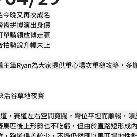
名
今晚
又再次成名
磅肯拼博演出身價
可單騎領放博走贏
合拍勢銳升幅未止
編主筆Ryan為大家提供重心場次重槌攻略，多
地快活谷草地夜賽
跑道，賽道左右空間寬闊，彎位平坦而順𣈱，領
賽馬匹後上形勢也不吃虧，但由於直路短形成
群，跑道偏差較少，不過仍然應以馬匹場地性