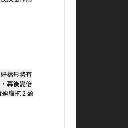
排好檔形勢有
出，幕後變倍
連贏拖 2 盈