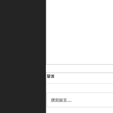
留言
撰寫留言......