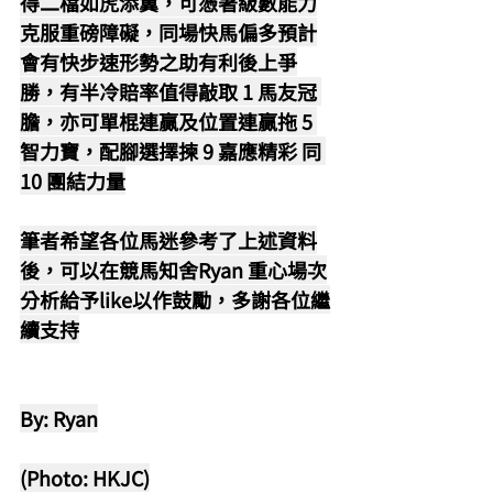
得二檔如虎添翼，可憑著級數能力
克服重磅障礙，同場快馬偏多預計
會有快步速形勢之助有利後上爭
勝，有半冷賠率值得敲取 1 馬友冠 
膽，亦可單棍連贏及位置連贏拖 5 
智力寶，配腳選擇揀 9 嘉應精彩 同 
10 團結力量
筆者希望各位馬迷參考了上述資料
後，可以在競馬知舍Ryan 重心場次
分析給予like以作鼓勵，多謝各位繼
續支持
By: Ryan
(Photo: HKJC)