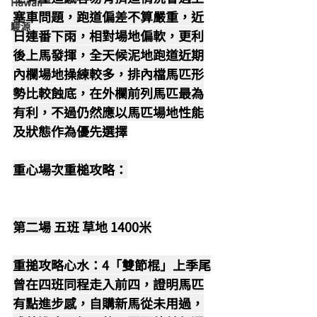
Hawaii
塞車問題，跑道偏差不算嚴重，近
駿源
日連番下雨，相對場地偏軟，更利
後上馬發揮，全天候泥地跑道近期
內欄場地操練較多，排內檔馬匹形
勢比較蝕底，在外欄前列馬匹最為
有利，不過仍然應以馬匹場地性能
及狀態作為優先選擇
重心場次重槌攻略：
第二場 五班 草地 1400米
重搥攻略心水：4「雙節棍」上季尾
曾在四班同程走入前四，證明馬匹
有點進步感，自購新馬從未用過，