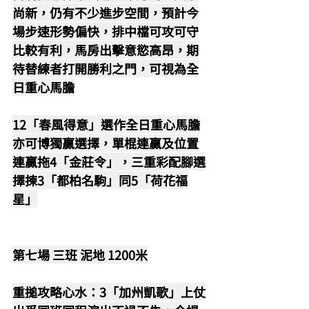
尚新，仍有不少進步空間，預計今
場步速形勢偏快，排中檔可攻可守
比較有利，馬房出擊意慾高昂，期
待替練者打開勝利之門，可視為全
日重心馬膽
12「春風得意」選作全日重心馬膽
亦可博獨贏選擇，單棍連贏及位置
連贏拖4「金莊令」，三重彩配腳選
擇揀3「都柏名駒」同5「荷花福
星」
第七場 三班 泥地 1200米
重搥攻略心水：3「加州凱歌」上仗