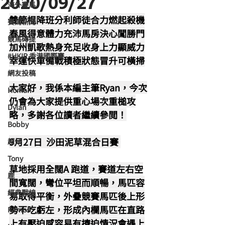
2020/09/27
海外賽馬
雙節棍降班分利師徒合力燃起殺機
賽馬新聞
春風得意體力充沛馬房決心闖勝門
競馬磚提
加州凱歌熱身充足收身上力顯威力
#HKIR 香港國際賽
幸運快車備戰積極狀態冒升可橫掃
網友投稿
大家好，我係本編主筆Ryan，今次
Homan
仍會為大家提供重心場次重槌攻
Dylan
略，多謝各位讀者繼續參閲！
Bobby
9月27日  沙田泥草混合日賽 
超仔
Tony
草地採用全闊A 跑道，賽道左右空
鹿
間寬闊，彎位平坦而順暢，馬匹容
經典戰線
易取得平衡，外疊競賽馬匹後上形
勢不吃虧左，形成內欄馬匹在直路
Ramos
上有壓迫感容易有擠迫情況會遇上