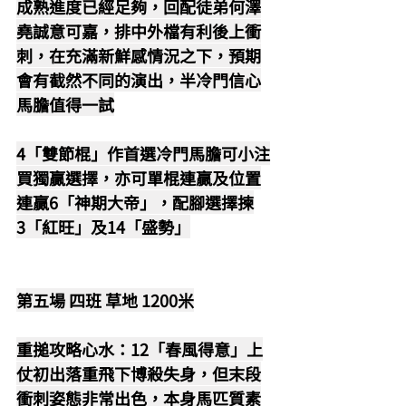
成熟進度已經足夠，回配徒弟何澤
堯誠意可嘉，排中外檔有利後上衝
刺，在充滿新鮮感情況之下，預期
會有截然不同的演出，半冷門信心
馬膽值得一試
4「雙節棍」作首選冷門馬膽可小注
買獨贏選擇，亦可單棍連贏及位置
連贏6「神期大帝」，配腳選擇揀
3「紅旺」及14「盛勢」
第五場 四班 草地 1200米
重搥攻略心水：12「春風得意」上
仗初出落重飛下博殺失身，但末段
衝刺姿態非常出色，本身馬匹質素