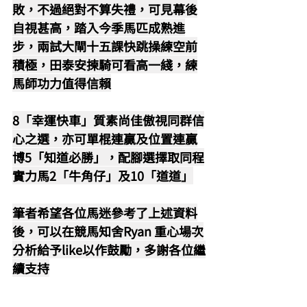
敗，不過絕對不算失禮，可見幕後
自視甚高，踏入今季馬匹成熟進
步，兩試大閘十五課快跳操練空前
積極，田泰安揀騎可看高一綫，練
馬師功力值得信賴
8「幸運快車」質素尚佳傲視同群信
心之選，亦可單棍連贏及位置連贏
博5「知道必勝」，配腳選擇取同程
實力馬2「牛角仔」及10「道道」
筆者希望各位馬迷參考了上述資料
後，可以在競馬知舍Ryan 重心場次
分析給予like以作鼓勵，多謝各位繼
續支持