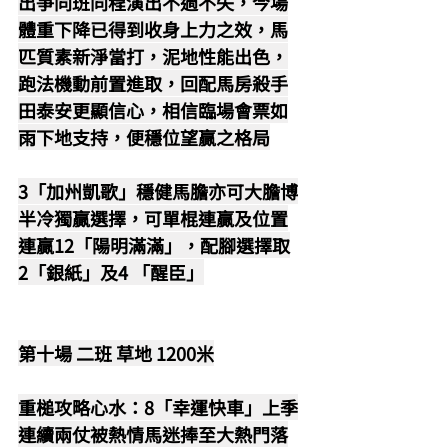
出爭同班同程演出不過不失，今場
體重下降已得到收身上力之效，馬
匹質素新淨當打，泥地性能出色，
跑法機動前置進取，回配馬房殺手
田泰安更顯信心，相信臨場會票如
雨下地支持，便穩位望贏之格局
3「加州凱歌」穩健馬膽亦可大膽博
半冷獨贏選擇，可單棍連贏及位置
連贏12「陽明滿滿」，配腳選擇取
2「銀紙」及4 「醒臣」
第十場 二班 草地 1200米
重槌攻略心水：8「幸運快車」上季
連續兩仗被熱情馬迷捧至大熱門落