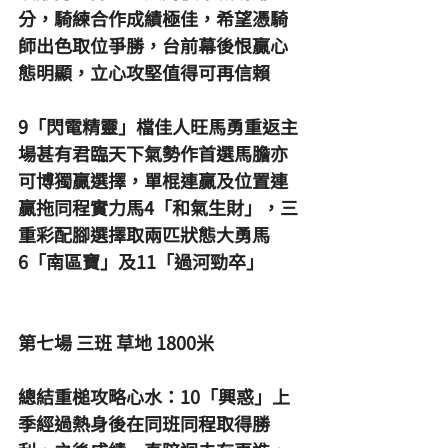
分，騎練合作成績極佳，希望憑騎
師出色取位爭勝，台前幕後恨贏心
態明顯，立心攻堅值得可再信賴 
9「閃電精靈」檔佳人旺馬勇重返主
場甚有君臨天下氣勢作首選馬膽亦
可博獨贏選擇，單棍連贏及位置連
贏拖同程實力馬4「和氣生財」，三
重彩配腳選擇取兩匹狀態大勇馬
6「南區寶」及11「過河勁卒」 
第七場 三班 草地 1800米
總結重槌攻略心水：10「興惑」上
季經過熱身後在同班同程取得勝