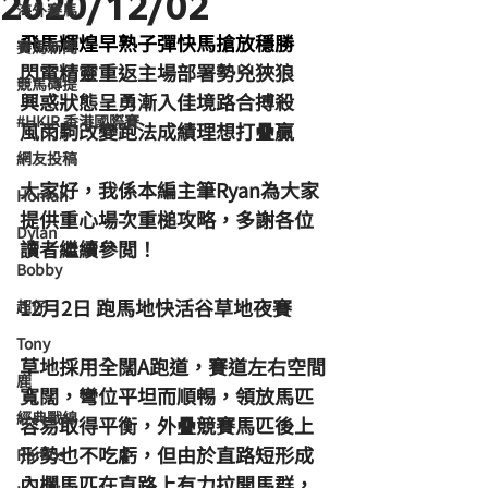
2020/12/02
海外賽馬
飛馬輝煌早熟子彈快馬搶放穩勝 
賽馬新聞
閃電精靈重返主場部署勢兇狹狼 
競馬磚提
興惑狀態呈勇漸入佳境路合搏殺 
#HKIR 香港國際賽
風雨駒改變跑法成績理想打疊贏 
網友投稿
大家好，我係本編主筆Ryan為大家
Homan
提供重心場次重槌攻略，多謝各位
Dylan
讀者繼續參閲！ 
Bobby
12月2日 跑馬地快活谷草地夜賽 
超仔
Tony
草地採用全闊A跑道，賽道左右空間
鹿
寬闊，彎位平坦而順𣈱，領放馬匹
經典戰線
容易取得平衡，外疊競賽馬匹後上
形勢也不吃虧，但由於直路短形成
Ramos
內欄馬匹在直路上有力拉開馬群，