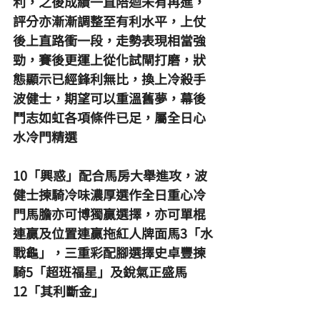
利，之後成績一直陪迴未有再進，
評分亦漸漸調整至有利水平，上仗
後上直路衝一段，走勢表現相當強
勁，賽後更運上從化試閘打磨，狀
態顯示已經鋒利無比，換上冷殺手
波健士，期望可以重溫舊夢，幕後
鬥志如虹各項條件已足，屬全日心
水冷門精選 
10「興惑」配合馬房大舉進攻，波
健士揀騎冷味濃厚選作全日重心冷
門馬膽亦可博獨贏選擇，亦可單棍
連贏及位置連贏拖紅人牌面馬3「水
戰龜」，三重彩配腳選擇史卓豐揀
騎5「超班福星」及銳氣正盛馬
12「其利斷金」 