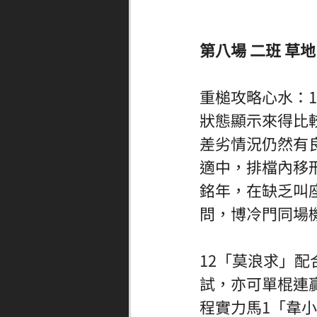
第八場 二班 草地 
重槌攻略心水：1
狀態顯示來得比
差劣情況仍然有
適中，排檔內移
銘年，在缺乏叫
問，博冷門同場
12「莫浪求」
試，亦可單棍連
程實力馬1「韋小