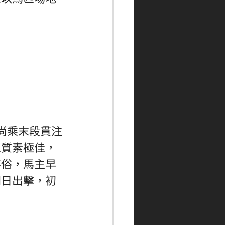
尚乘末段貫注
眾質素極佳，
不俗，馬主早
同日出擊，初