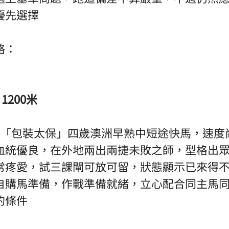
先選擇 
： 
1200米 
6「包裝太保」四歲澳洲早熟中短途快馬，速度
血統優良，在外地兩出兩捷未敗之師，型格出
常疼愛，試三課閘可放可留，狀態顯示已來得
自購馬準備，作戰準備就緒，立心配合同主馬
條件 