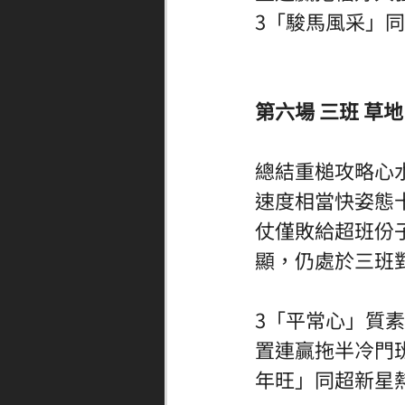
3「駿馬風采」同
第六場 三班 草地 
總結重槌攻略心
速度相當快姿態
仗僅敗給超班份
顯，仍處於三班
3「平常心」質
置連贏拖半冷門
年旺」同超新星熱