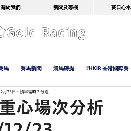
關於我們
新聞及專欄
賽日心水
old Racing
賽馬
賽馬新聞
競馬磚提
#HKIR 香港國際賽
12月23日
讀畢需時 3 分鐘
Tony
鹿
經典戰線
Ramos
Hawaii
n 重心場次分析
/12/23