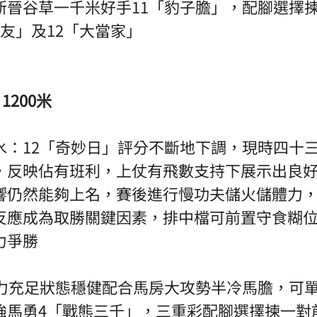
新晉谷草一千米好手11「豹子膽」，配腳選擇
友」及12「大當家」 
1200米
水：12「奇妙日」評分不斷地下調，現時四十
，反映佔有班利，上仗有飛數支持下展示出良
響仍然能夠上名，賽後進行慢功夫儲火儲體力
反應成為取勝關鍵因素，排中檔可前置守食糊
爭勝 
體力充足狀態穩健配合馬房大攻勢半冷馬膽，可
強馬勇4「戰熊三千」，三重彩配腳選擇揀一對