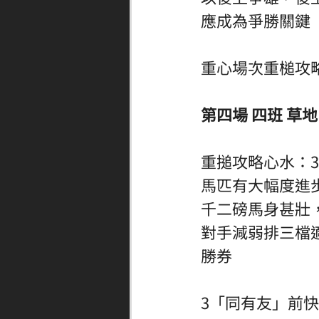
應成為爭勝關鍵 
重心場次重槌攻略
第四場 四班 草地 
重搥攻略心水：
馬匹有大幅度進
千二磅馬身甚壯
對手減弱排三檔
勝券 
3「同有友」前