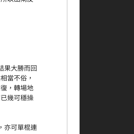
結果大勝而回
然相當不俗，
回復，轉場地
閘已幾可穩操
，亦可單棍連