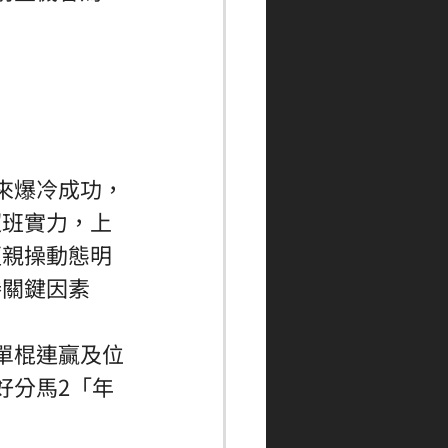
來爆冷成功，
超班實力，上
更親操動態明
關鍵因素 
單棍連贏及位
好分馬2「年