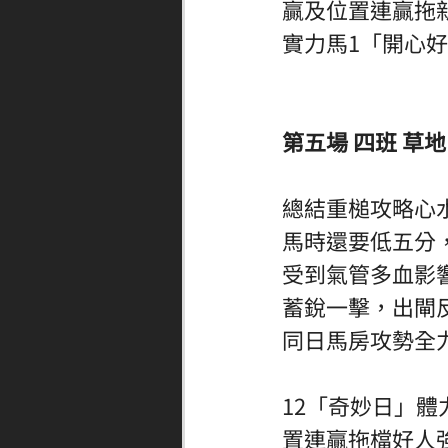
贏及位置連贏拖
實力馬1「開心好
第五場 四班 草地 
總結重槌攻略心
馬時還要低五分
受到氣管多血影
蓄銳一擊，出閘
同日馬房攻勢全力
12「奇妙日」
置連贏拖檔好人