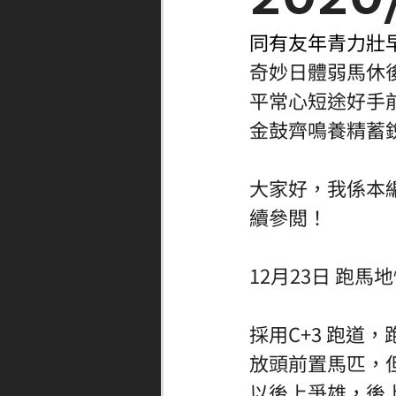
同有友年青力壯
奇妙日體弱馬休
平常心短途好手
金鼓齊鳴養精蓄
大家好，我係本
續參閲！ 
12月23日 跑馬
採用C+3 跑道
放頭前置馬匹，
以後上爭雄，後