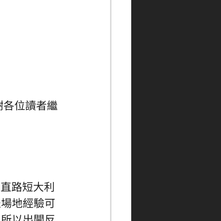
謝各位讀者繼
然直路短大利
憑場地經驗可
，所以出閘反