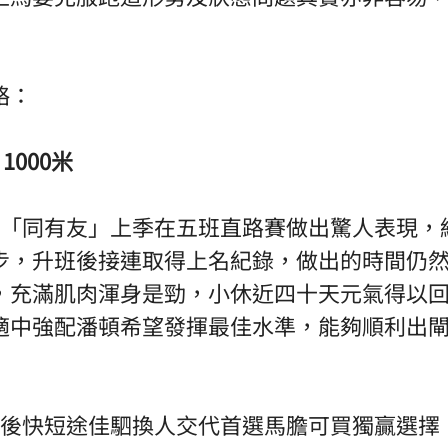
： 
1000米 
3「同有友」上季在五班直路賽做出驚人表現，
步，升班後接連取得上名紀錄，做出的時間仍
，充滿肌肉渾身是勁，小休近四十天元氣得以
適中強配潘頓希望發揮最佳水準，能夠順利出
快後快短途佳駟換人交代首選馬膽可買獨贏選擇