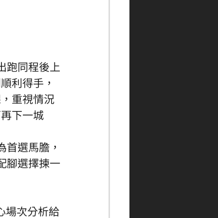
出跑同程後上
刺順利得手，
課，重視情況
再下一城 
為首選馬膽，
配腳選擇揀一
心場次分析給