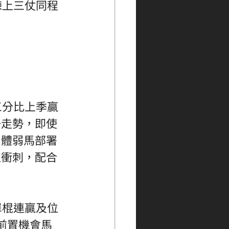
揀上三仗同程
三分比上季贏
好走勢，即使
，體弱馬部署
位衝刺，配合
單棍連贏及位
前置機會馬