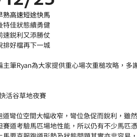
早熟高速短途快馬 
後特佳狀態續勇健 
前速鋭利又添勝仗 
銳排好檔再下一城 
編主筆Ryan為大家提供重心場次重槌攻略，多
地快活谷草地夜賽 
，跑道彎位空間大幅收窄，彎位急促而銳利，雖
但賽道考驗馬匹場地性能，所以仍有不少馬匹
上馬要克服跑道形勢及狀態問題其實亦非容易