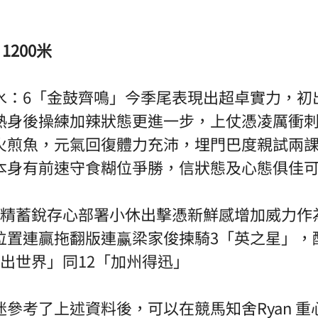
1200米
水：6「金鼓齊鳴」今季尾表現出超卓實力，初
熱身後操練加辣狀態更進一步，上仗憑凌厲衝
火煎魚，元氣回復體力充沛，埋門巴度親試兩
本身有前速守食糊位爭勝，信狀態及心態俱佳可
養精蓄銳存心部署小休出擊憑新鮮感增加威力作
位置連贏拖翻版連赢梁家俊揀騎3「英之星」，
出世界」同12「加州得迅」 
參考了上述資料後，可以在競馬知舍Ryan 重