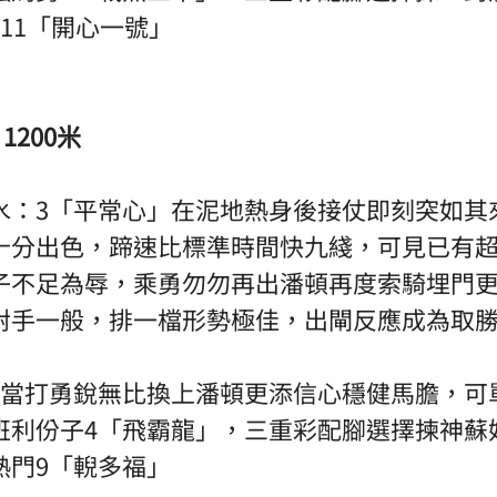
11「開心一號」 
1200米 
水：3「平常心」在泥地熱身後接仗即刻突如其
十分出色，蹄速比標準時間快九綫，可見已有
子不足為辱，乘勇勿勿再出潘頓再度索騎埋門
對手一般，排一檔形勢極佳，出閘反應成為取勝
素當打勇銳無比換上潘頓更添信心穩健馬膽，可
班利份子4「飛霸龍」，三重彩配腳選擇揀神蘇
門9「輗多福」 