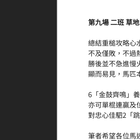
第九場 二班 草地 
總結重槌攻略心
不及僅敗，不過
勝後並不急進慢
顯而易見，馬匹
6「金鼓齊鳴」
亦可單棍連贏及
對忠心佳駟2「跳
筆者希望各位馬迷