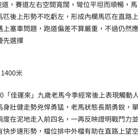
 跑道，賽道左右空間寬闊，彎位平坦而順暢，
馬匹後上形勢不吃虧左，形成內欄馬匹在直路
遇上塞車問題，跑道偏差不算嚴重，不過仍然
優先選擇
1400米
10「佳運來」九歲老馬今季經常後上表現觸動
馬身壯健走勢兇悍勇猛，老馬狀態長期勇銳，
兩度在泥地走入前四名，一再反映證明戰鬥力
有快步速形勢，檔位排中外檔有助在直路上望