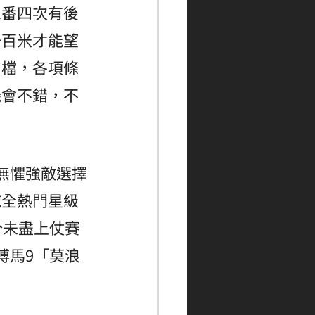
三番四次有後
一百米才能望
內檔，各項條
機會不錯，不
無懼強敵選擇
拖全熱門星級
分未盡上仗賽
搏馬9「莫浪