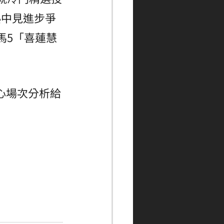
熟中見進步爭
馬5「喜蓮慧
心場次分析給