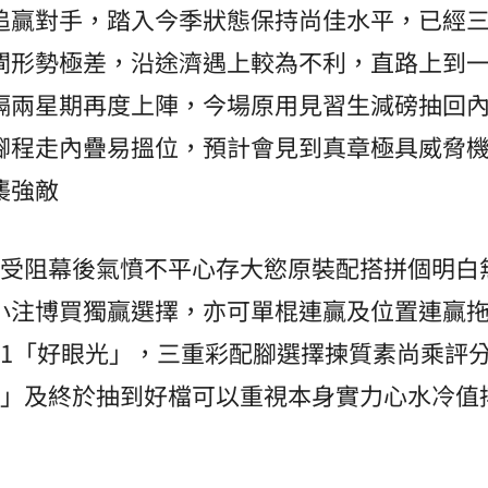
追贏對手，踏入今季狀態保持尚佳水平，已經
閘形勢極差，沿途濟遇上較為不利，直路上到
隔兩星期再度上陣，今場原用見習生減磅抽回
腳程走內疊易搵位，預計會見到真章極具威脅
襲強敵
場受阻幕後氣憤不平心存大慾原裝配搭拼個明白
小注博買獨贏選擇，亦可單棍連贏及位置連贏
11「好眼光」，三重彩配腳選擇揀質素尚乘評
逸」及終於抽到好檔可以重視本身實力心水冷值