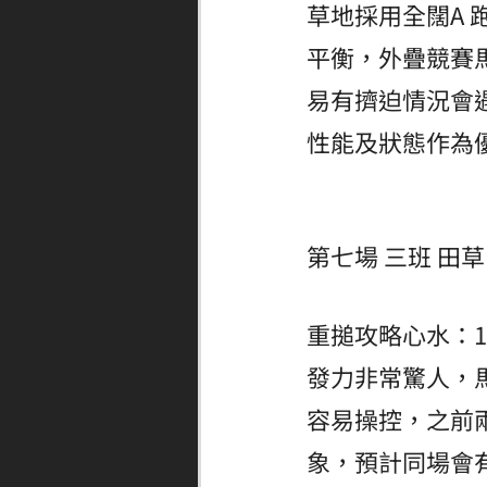
草地採用全闊A
平衡，外疊競賽
易有擠迫情況會
性能及狀態作為
第七場 三班 田草 
重搥攻略心水：
發力非常驚人，
容易操控，之前
象，預計同場會