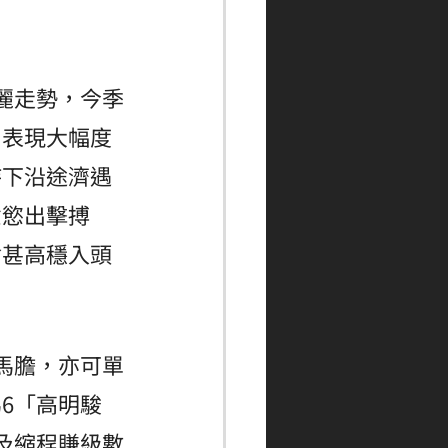
麗走勢，今季
，表現大幅度
持下沿途濟遇
意慾出擊搏
會甚高穩入頭
馬膽，亦可單
6「高明駿
及縮程賺級數