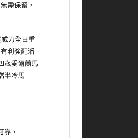
盡無需保留，
展威力全日重
班有利強配潘
四歲愛爾蘭馬
擋半冷馬
可靠，