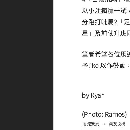
以小注獨贏一試
分跑打吡馬2「
星」及前仗升班
筆者希望各位馬迷
予like 以作鼓
by Ryan
(Photo: Ramos)
香港賽馬
網友投稿