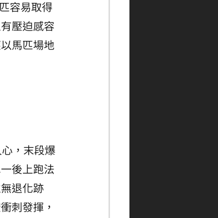
馬匹容易取得
上有壓迫感容
應以馬匹場地
人心，末段爆
單一後上跑法
並無退化跡
空衝刺發揮，