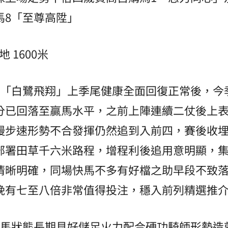
馬8「至尊高陞」
 1600米
4「白鷺飛翔」上季尾健康全面回復正常後，今
分已回落至贏馬水平，之前上陣連續二仗後上
慢步速形勢不合發揮仍然追到入前四，賽後收
部署田草千六米路程，增程利後追用意明顯，
清晰明確，同場快馬不多有好檔之助早段不致
晚有七至八倍非常值得投注，穩入前列精選推
老馬狀態長期見好儲足火力配合硬功騎師形勢造