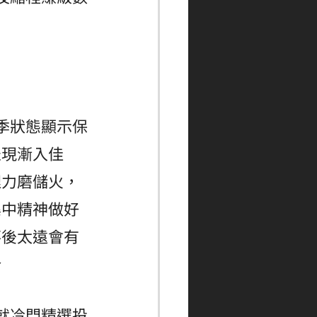
季狀態顯示保
表現漸入佳
埋力磨儲火，
集中精神做好
落後太遠會有
介
就冷門精選投