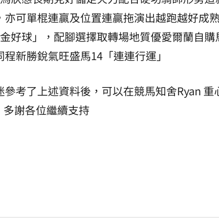
，亦可單棍連贏及位置連贏拖演出越跑越好成
足金好球」，配腳選擇取轉場地質優愛爾蘭自購
同程新勝銳氣旺盛馬14「連連行運」
參考了上述資料後，可以在競馬知舍Ryan 重
勵，多謝各位繼續支持