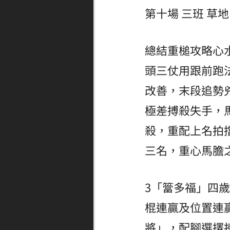
第十場 三班 草地 
總結重槌攻略心
頭三仗用跟前跑
改善，末段追勢
極差搏殺失手，
殺，重配上名拍
三名，重心馬膽
3「簹多福」四
棍連贏及位置連
將」，配腳選擇