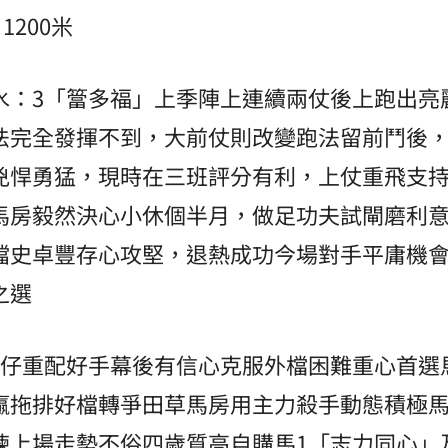
1200米
水：3「簹多福」上季陣上連續兩仗後上跑出亮
法完全發揮不到，大前仗則改變跑法留前鬥後
兇悍勇猛，現時在三班評分有利，上仗重飛支
馬房毅然決心小休個半月，做足功夫試閘磨利
擋史卓豐存心攻堅，退熱成功今場對手平庸機
之選
歲仔重配好手幕後有信心克服外檔困難重心首選
贏拖排好檔轉爭田草馬房用主力殺手動態積極馬
揀上場走勢不俗四歲質高自購馬1「志力同心」