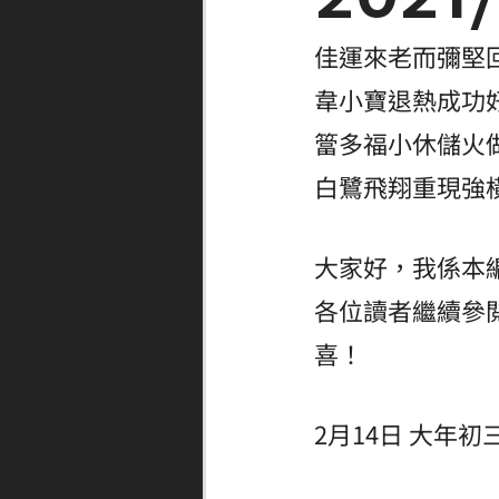
佳運來老而彌堅
韋小寶退熱成功
簹多福小休儲火
白鷺飛翔重現強
大家好，我係本
各位讀者繼續參
喜！
2月14日 大年