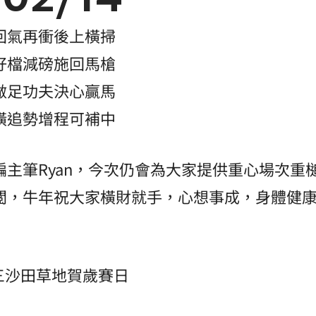
回氣再衝後上橫掃
好檔減磅施回馬槍
做足功夫決心贏馬
橫追勢增程可補中
編主筆Ryan，今次仍會為大家提供重心場次重
閲，牛年祝大家橫財就手，心想事成，身體健
初三沙田草地賀歲賽日