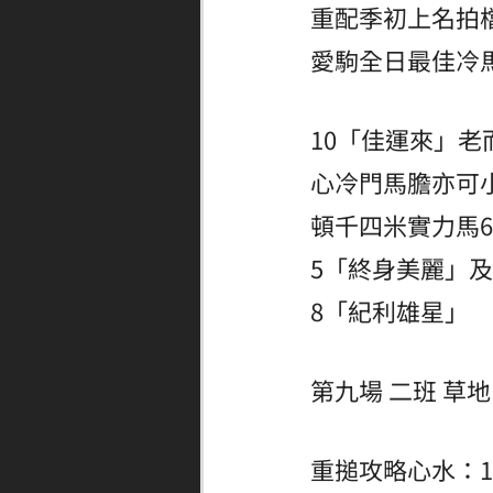
重配季初上名拍
愛駒全日最佳冷
10「佳運來」
心冷門馬膽亦可
頓千四米實力馬
5「終身美麗」
8「紀利雄星」
第九場 二班 草地 
重搥攻略心水：