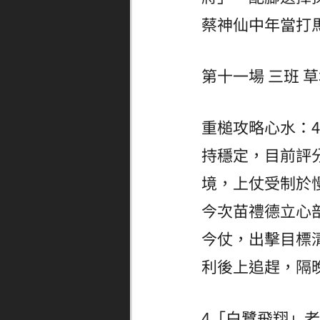
蔡神仙中年當打
第十一場 三班 草地
重槌攻略心水：
持穩定，目前評
境，上仗受制於
今次苗禮德立心
今仗，出擊目標
利後上追趕，隔
4「白鷺飛翔」