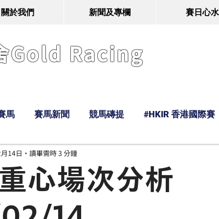
關於我們
新聞及專欄
賽日心水
old Racing
賽馬
賽馬新聞
競馬磚提
#HKIR 香港國際賽
2月14日
讀畢需時 3 分鐘
Tony
鹿
經典戰線
Ramos
Hawaii
n 重心場次分析
/02/14