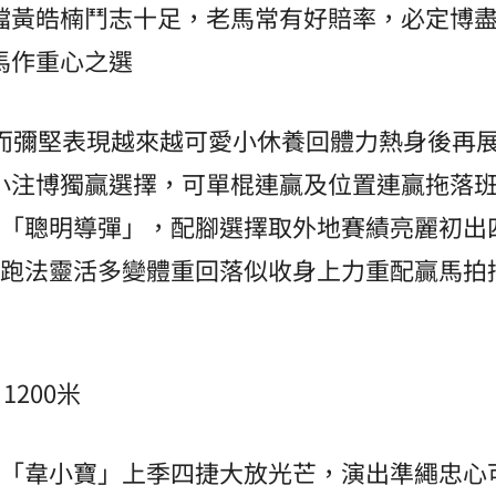
檔黃皓楠鬥志十足，老馬常有好賠率，必定博
馬作重心之選
老而彌堅表現越來越可愛小休養回體力熱身後再
小注博獨贏選擇，可單棍連贏及位置連贏拖落
6「聰明導彈」，配腳選擇取外地賽績亮麗初出
及跑法靈活多變體重回落似收身上力重配贏馬拍
1200米
1「韋小寶」上季四捷大放光芒，演出準繩忠心