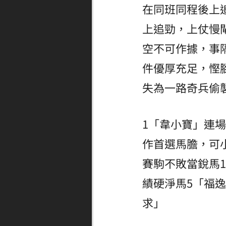
在同班同程後上
上追勁，上仗慢
空不可作據，事
件優厚充足，慳
失為一路奇兵偷
1「韋小寶」連
作首選馬膽，可
賽駒不敗當銳馬
績硬淨馬5「福
求」