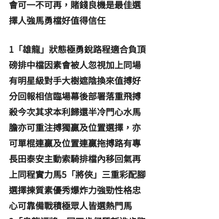
會可一不可再，賭錢良機是最佳選
擇人強馬勇檔好值得信任
1「雄龍」狀態極勇銳路程適合負頂
磅排中檔因素會被人忽視加上同場
有明星級對手大樹遮陰換來值搏好
分回報相信臨場幕後部署落重飛搏
殺今次其求本利歸還半冷門心水馬
膽亦可重注搏獨贏及位置選擇，亦
可單棍連贏及位置連贏拖搏路有專
長田泰安主動索騎排檔內移回氣再
上同程實力馬5「將俠」三重彩配腳
選擇揀質素優秀爆炸力強勁性格忠
心可靠備戰積極眾人皆選熱門馬