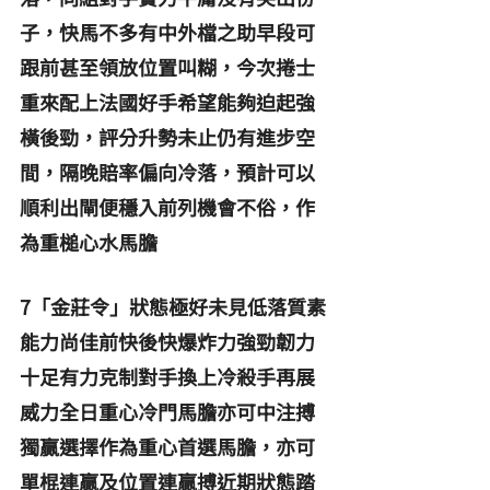
子，快馬不多有中外檔之助早段可
跟前甚至領放位置叫糊，今次捲士
重來配上法國好手希望能夠迫起強
橫後勁，評分升勢未止仍有進步空
間，隔晚賠率偏向冷落，預計可以
順利出閘便穩入前列機會不俗，作
為重槌心水馬膽
7「金莊令」狀態極好未見低落質素
能力尚佳前快後快爆炸力強勁韌力
十足有力克制對手換上冷殺手再展
威力全日重心冷門馬膽亦可中注搏
獨贏選擇作為重心首選馬膽，亦可
單棍連贏及位置連贏搏近期狀態踏