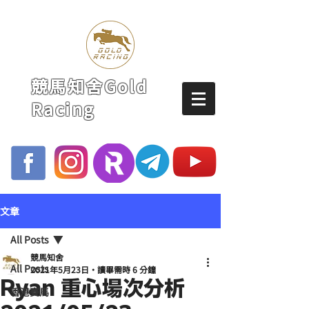
競馬知舍Gold
Racing
文章
All Posts
競馬知舍
All Posts
2021年5月23日
讀畢需時 6 分鐘
Ryan 重心場次分析
香港賽馬