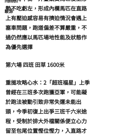
Hawaii
勢不吃虧左，形成內欄馬匹在直路
駿源
上有壓迫感容易有擠迫情況會遇上
塞車問題，跑道偏差不算嚴重，不
過仍然應以馬匹場地性能及狀態作
為優先選擇
第六場 四班 田草 1600米
重搥攻略心水：2「超班福星」上季
曾經在三班多次跑獲亞軍，可能礙
於跑法被動引致非常失運未能出
頭，今季初復上出爭三班千六米途
程，受制於排大外檔關係便立心力
留至包尾位置慳位慳力，入直路才