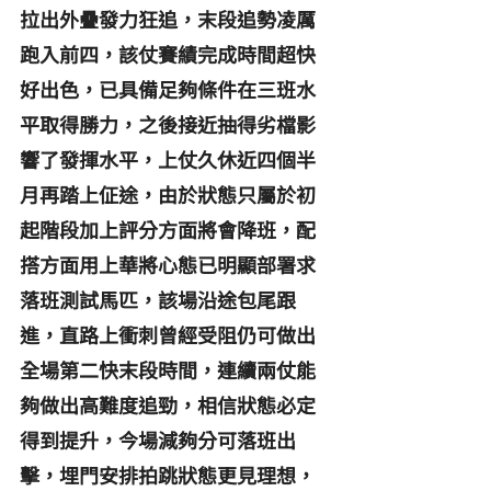
拉出外疊發力狂追，末段追勢凌厲
跑入前四，該仗賽績完成時間超快
好出色，已具備足夠條件在三班水
平取得勝力，之後接近抽得劣檔影
響了發揮水平，上仗久休近四個半
月再踏上佂途，由於狀態只屬於初
起階段加上評分方面將會降班，配
搭方面用上華將心態已明顯部署求
落班測試馬匹，該場沿途包尾跟
進，直路上衝刺曾經受阻仍可做出
全場第二快末段時間，連續兩仗能
夠做出高難度追勁，相信狀態必定
得到提升，今場減夠分可落班出
擊，埋門安排拍跳狀態更見理想，