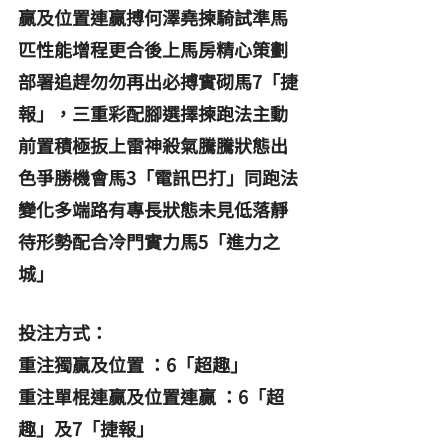
贏及位置連贏搏何澤堯揀騎試準馬
匹性能增程更合後上馬房精心策劃
部署追趕勿勿再出必搏實砌馬7「捷
報」，三重彩配腳選擇揀跑法主動
前置積極扳上雷神殺氣騰騰狀態出
色爭勝機會馬3「電訊巴打」同跑法
變化多端路有專長狀態未見低落靜
待形勢配合冷門實力馬5「進力之
城」
投注方式：
重注獨贏及位置 ：6「超趣」
重注單棍連贏及位置連贏 ：6「超
趣」及7「捷報」