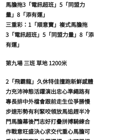
馬膽拖3「電訊超班」5「同盟力
量」8「添有運」
三重彩：1「順意寶」複式馬膽拖
3「電訊超班」5「同盟力量」8「添
有運」
第九場 三班 草地 1200米
2「飛霸龍」久休特佳擅跑新鮮感體
力充沛神態活躍演出忠心準繩路有
專長排中外檔會跟前走生位爭勝慢
步速形勢有利緊咬領放馬追趕半冷
門馬膽幕後鬥志好打疊拼搏騎練合
作戰意旺盛決心求交代重心馬膽可