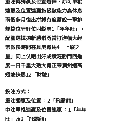
重注搏獨贏及位置選擇，亦可單棍
連贏及位置連贏拖級數能力高休息
兩個多月復出拼搏有度蓄銳一擊排
靚檔位守好位叫糊馬1「年年旺」，
配腳選擇揀新勝猶勇當打進幅大經
常做快時間甚具威脅馬4「上駿之
星」同上仗跑出好成績輕勝而回進
度一日千里大熟大勇正宗澳州速高
短途快馬12「財駿」
投注方式：
重注獨贏及位置 ：2「飛霸龍」
中注單棍連贏及位置連贏 ：1「年年
旺」及2「飛霸龍」
重注連贏及位置連贏：2「飛霸龍」