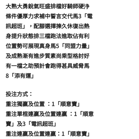
大熟大勇銳氣旺盛排檔好騎師硬浄
條件優厚力求補中誓言交代馬3「電
訊超班」，配腳選擇揀久休復出熱
身提升狀態排三檔跑法進取佔有利
位置勢可展現真身馬5「同盟力量」
及成熟漸有進步質素尚乘型格討好
有一檔之助預計會跑得甚具威脅馬
8「添有運」
投注方式：
重注獨贏及位置 ：1「順意寶」
重注單棍連贏及位置連贏 ：1「順意
寶」及3「電訊超班」
重注連贏及位置連贏：1「順意寶」