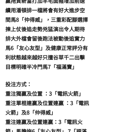
贏拖質新當打加羊毛面箍增加前速
續用潘頓排一檔將會有好大進步空
間馬8「仲得威」，三重彩配腳選擇
揀上仗後追走勢兇猛演出令人期待
排大外檔會留後跑法被動後追實力
馬6「友心友型」及健康正常評分有
利狀態越來越好只擅谷草千二出擊
目標明確半冷門馬7「福滿寶」
投注方式：
重注獨贏及位置 ：3「電訊火箭」
重注單棍連贏及位置連贏 ：3「電訊
火箭」及8「仲得威」
重注連贏及位置連贏：3「電訊火
箭」馬膽拖6「友心友型」 7「福滿