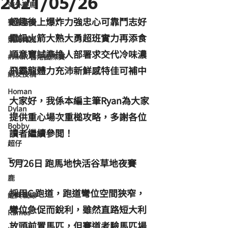
2021/05/26
海外賽馬
超趣後上爆炸力強忠心可靠鬥志好
賽馬新聞
電訊火箭大熟大勇超班實力再添食
競馬磚提
順意寶試準換人部署求交代冷味濃
#HKIR 香港國際賽
飛霸龍體力充沛新鮮感特佳可補中
網友投稿
Homan
大家好，我係本編主筆Ryan為大家
Dylan
提供重心場次重槌攻略，多謝各位
Bobby
讀者繼續參閲！
超仔
Tony
5月26日 跑馬地快活谷草地夜賽
鹿
採用C 跑道，跑道彎位空間狹窄，
經典戰線
彎位急促而銳利，雖然直路短大利
Ramos
放頭前置馬匹，但賽道考驗馬匹場