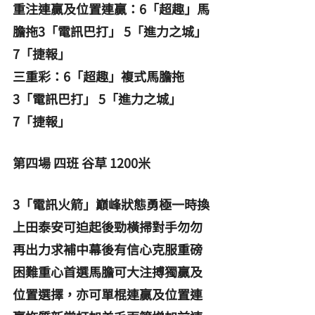
重注連贏及位置連贏：6「超趣」馬
膽拖3「電訊巴打」 5「進力之城」 
7「捷報」
三重彩：6「超趣」複式馬膽拖
3「電訊巴打」 5「進力之城」 
7「捷報」
第四場 四班 谷草 1200米
3「電訊火箭」巔峰狀態勇極一時換
上田泰安可迫起後勁橫掃對手勿勿
再出力求補中幕後有信心克服重磅
困難重心首選馬膽可大注搏獨贏及
位置選擇，亦可單棍連贏及位置連