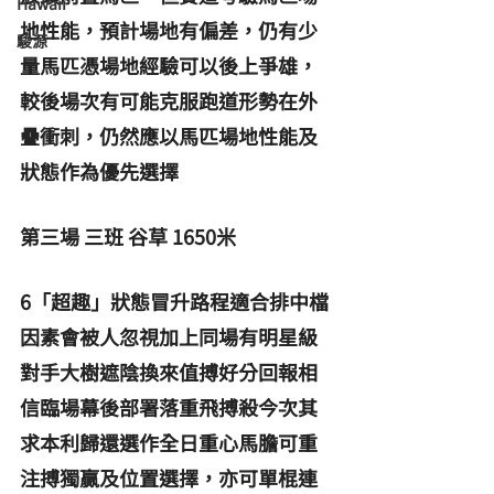
Hawaii
地性能，預計場地有偏差，仍有少
駿源
量馬匹憑場地經驗可以後上爭雄，
較後場次有可能克服跑道形勢在外
疊衝刺，仍然應以馬匹場地性能及
狀態作為優先選擇 
第三場 三班 谷草 1650米
6「超趣」狀態冒升路程適合排中檔
因素會被人忽視加上同場有明星級
對手大樹遮陰換來值搏好分回報相
信臨場幕後部署落重飛搏殺今次其
求本利歸還選作全日重心馬膽可重
注搏獨贏及位置選擇，亦可單棍連