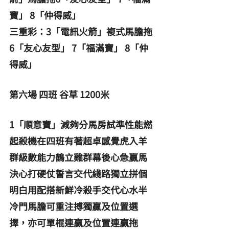
寶」 8「仲得威」
三重彩：3「電訊火箭」複式馬膽拖
6「友心友型」 7「福滿寶」 8「仲
得威」
第六場 四班 谷草 1200米
1「順意寶」減夠分馬房試準性能燃
起殺機在四班有著超卓感覺虎入羊
群級數能力鶴立雞群幕後心急贏馬
決心打硬仗誓言交代綫路獨立拼個
明白用配搭新鮮冷殺手交代心水半
冷門馬膽可重注搏獨贏及位置選
擇，亦可單棍連贏及位置連贏拖