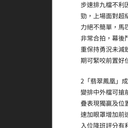
步速排九檔不利
勁，上場面對超
力絕不簡單，馬
非常合拍，幕後
重保持勇況未減
期可緊咬前置好
2「翡翠鳳凰」
變排中外檔可搶
疊表現獨贏及位
速加眼罩增加前
入位降班評分有