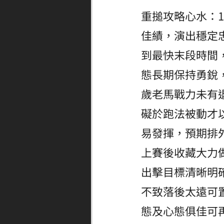
重搥攻略心水：
佳績，演出穩定
到最快末段時間
態長期保持勇銳
歲老馬戰力未有
礙於跑法被動才
易發揮，預期排
上賽後收藏大力
出擊目標清晰明
不致落後太遠可
態及心態俱佳可