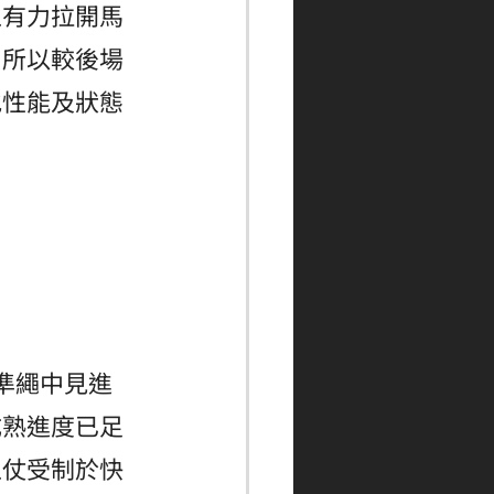
上有力拉開馬
，所以較後場
地性能及狀態
準繩中見進
成熟進度已足
上仗受制於快