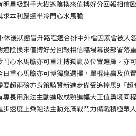
有明星級對手大樹遮陰換來值搏好分回報相信
其求本利歸還半冷門心水馬膽
」小休後狀態冒升路程適合排中外檔因素會被人
樹遮陰換來值搏好分回報相信臨場幕後部署落
冷門心水馬膽亦可重注搏獨贏及位置選擇，亦
全日重心馬膽亦可博獨贏選擇，單棍連贏及位
需要超兩磅亦肯策騎質新進步備受追捧馬9「超
有專長用跑法主動進取成熟進幅大正值勇境同程
進步速度上乘跑法主動充滿戰鬥力備戰積極眾