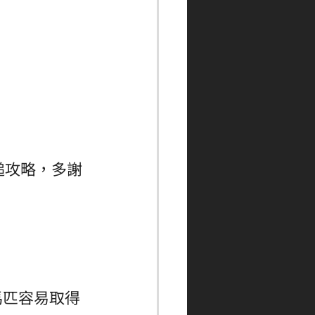
槌攻略，多謝
馬匹容易取得