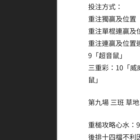
投注方式：
重注獨贏及位置 
重注單棍連贏及位
重注連贏及位置連
9「超音鼠」
三重彩：10「威
鼠」
第九場 三班 草地 
重槌攻略心水：
後排十四檔不利