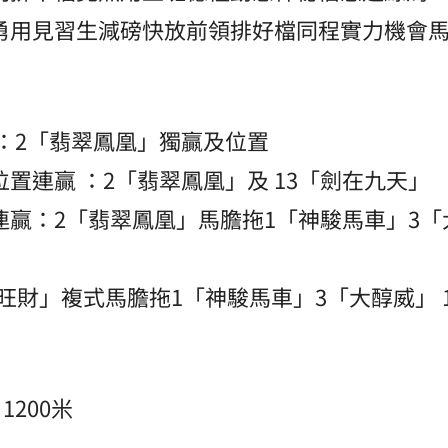
勇用見習生減磅快放前領排好檔同程實力機會馬
：2「翡翠鳳凰」獨贏及位置
置連贏 ：2「翡翠鳳凰」及 13「劍在九天」
贏：2「翡翠鳳凰」馬膽拖1「神駿馬車」3「
醒旺財」複式馬膽拖1「神駿馬車」3「大醇威」 
1200米