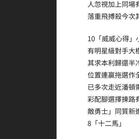
人忽視加上同場
落重飛搏殺今次
10「威威心得
有明星級對手大
其求本利歸還半
位置連贏拖選作
已多次走近潘頓
彩配腳選擇揀路
敵勇士」同質新
8「十二馬」