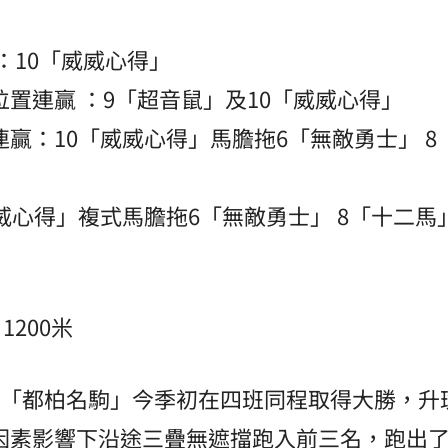
：10「威威心得」
置連贏 ：9「超音鼠」及10「威威心得」
贏：10「威威心得」馬膽拖6「無敵勇士」 8
威心得」複式馬膽拖6「無敵勇士」 8「十二馬」
1200米
9「都柏名駒」今季初在四班同程取得大勝，升
因素影響下沿途三疊無遮擋跑入前三名，跑出