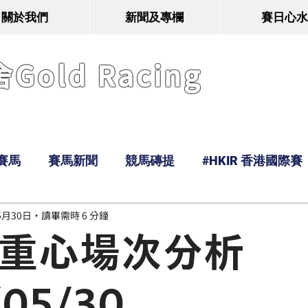
關於我們
新聞及專欄
賽日心水
old Racing
賽馬
賽馬新聞
競馬磚提
#HKIR 香港國際賽
5月30日
讀畢需時 6 分鐘
Tony
鹿
經典戰線
Ramos
Hawaii
n 重心場次分析
/05/30