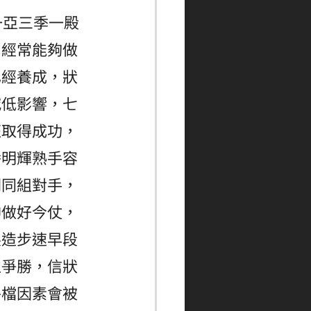
一亞三季一殿
，經常能夠做
已經養成，狀
減低影響，七
班取得成功，
潘明輝熟手容
倒同組對手，
神做好今仗，
製造步速早段
位爭勝，信狀
外檔因素會被