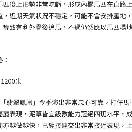
馬匹後上形勢非常吃虧，形成內欄馬匹在直路
重，近期天氣狀況不穩定，可能不會安排壓地
，導致有利外疊後追馬，不過仍然應以馬匹場
略：
1200米
2「翡翠鳳凰」今季演出非常忠心可靠，打仔馬
亮麗表現，泥草皆宜級數能力冠絕四班水平，
間亦越做越快，已經接連交出非常接近表現，