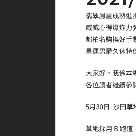
翡翠鳳凰成熟進
威威心得爆炸力
都柏名駒換好手
星運男爵久休特
大家好，我係本
各位讀者繼續參
5月30日  沙田
草地採用 B 