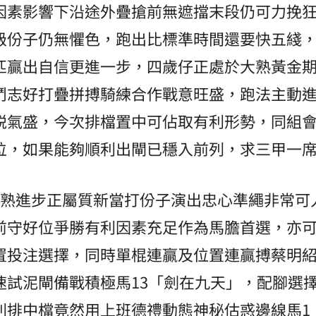
因素影響下沿途外疊搶前無遮擋末段仍可力挽
級份子仍無懼色，跑出比標準時間還要快五綫
匹贏出自信更進一步，四歲仔正處於大熟黃金
鬥志好打疊拼搏騎練合作戰意旺盛，跑法主動
鋭氣盛，今次排檔置中可佔取有利形勢，同組
位，如果能夠順利出閘已穩入前列，求三甲一
成熟進步正屬質新當打份子演出忠心準繩非常可
前守好位爭勝有利因素充足作為馬膽首選，亦
置投注選擇，同時單棍連贏及位置連贏搏蔡明
速試泥閘備戰積極馬13「劍在九天」，配腳選
利排中檔竟然用上班德禮動態神秘估惑邊線馬1