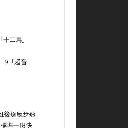
「十二馬」 
 9「超音
班後適應步速
了標準一班快