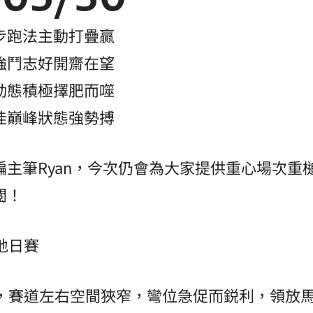
步跑法主動打疊贏
強鬥志好開齋在望
動態積極擇肥而噬
佳巔峰狀態強勢搏
編主筆Ryan，今次仍會為大家提供重心場次重
閲！
草地日賽
跑道，賽道左右空間狹窄，彎位急促而鋭利，領放