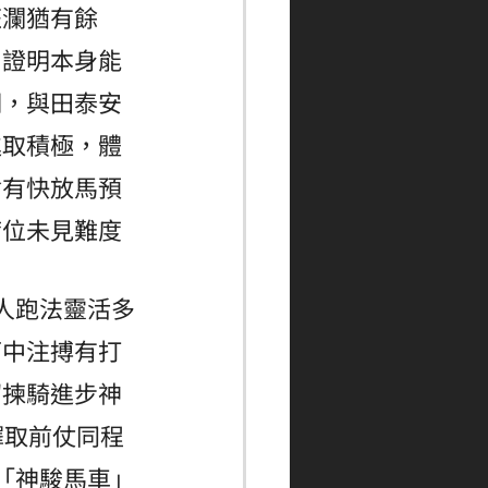
狂瀾猶有餘
，證明本身能
期，與田泰安
進取積極，體
會有快放馬預
席位未見難度
人跑法靈活多
可中注搏有打
紹揀騎進步神
擇取前仗同程
「神駿馬車」