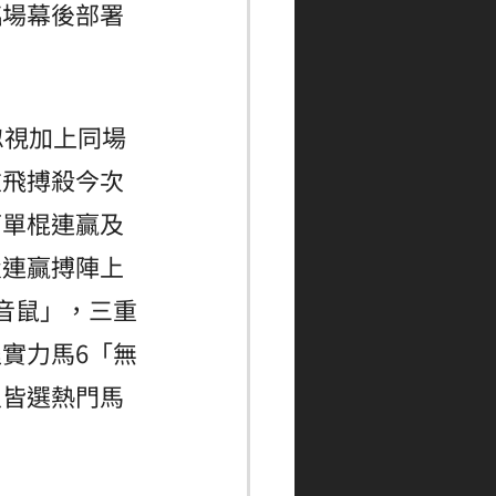
臨場幕後部署
忽視加上同場
重飛搏殺今次
可單棍連贏及
置連贏搏陣上
音鼠」，三重
實力馬6「無
人皆選熱門馬