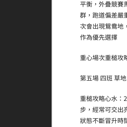
平衡，外疊競賽
群，跑道偏差嚴
次會出現鴛鴦地
作為優先選擇
重心場次重槌攻
第五場 四班 草地 
重槌攻略心水：
步，經常可交出
狀態不斷冒升時