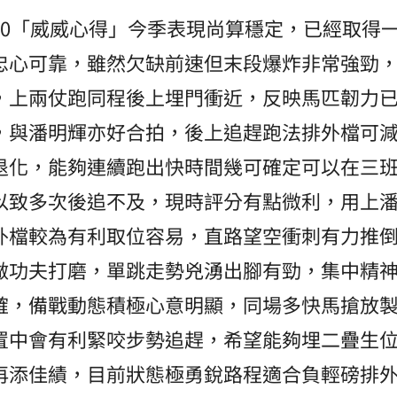
10「威威心得」今季表現尚算穩定，已經取得
忠心可靠，雖然欠缺前速但末段爆炸非常強勁
，上兩仗跑同程後上埋門衝近，反映馬匹韌力
，與潘明輝亦好合拍，後上追趕跑法排外檔可
退化，能夠連續跑出快時間幾可確定可以在三
以致多次後追不及，現時評分有點微利，用上
外檔較為有利取位容易，直路望空衝刺有力推
做功夫打磨，單跳走勢兇湧出腳有勁，集中精
確，備戰動態積極心意明顯，同場多快馬搶放
置中會有利緊咬步勢追趕，希望能夠埋二疊生
再添佳績，目前狀態極勇銳路程適合負輕磅排