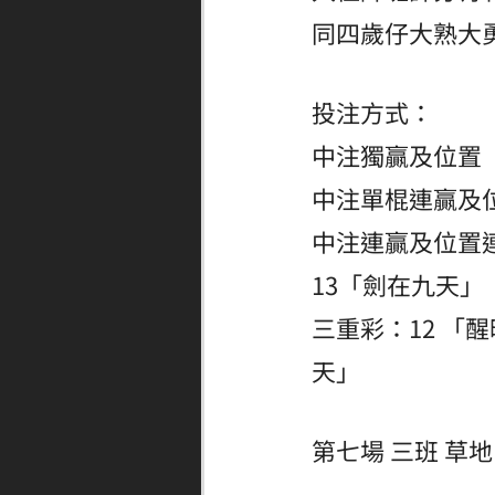
同四歲仔大熟大
投注方式：
中注獨贏及位置 
中注單棍連贏及位
中注連贏及位置連
13「劍在九天」
三重彩：12 「
天」
第七場 三班 草地 