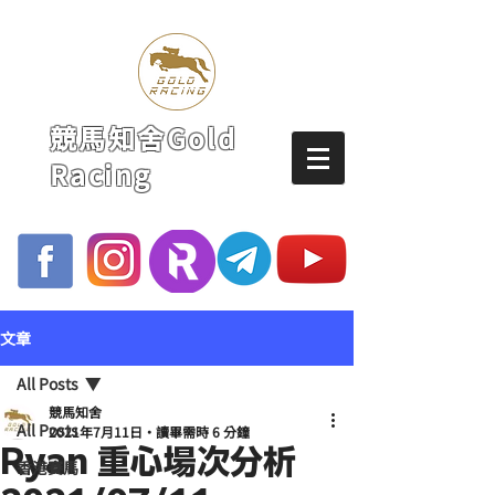
競馬知舍Gold
Racing
文章
All Posts
競馬知舍
All Posts
2021年7月11日
讀畢需時 6 分鐘
Ryan 重心場次分析
香港賽馬