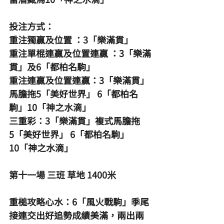
投注方式：
重注獨贏及位置 ：3「樂滿貫」
重注單棍連贏及位置連贏 ：3「樂滿
貫」及6「都柏名駒」
重注連贏及位置連贏：3「樂滿貫」
馬膽拖5「美好世界」 6「都柏名
駒」10「神之水滴」
三重彩：3「樂滿貫」複式馬膽拖
5「美好世界」 6「都柏名駒」
10「神之水滴」
第十一場 三班 草地 1400米
重槌攻略心水：6「風火戰駒」季尾
接連交出好追勢成績美滿，兩出兩