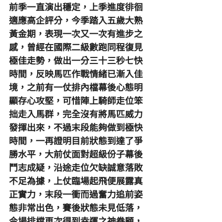
前季一直演出穩定，上季進度徘徊
適應高企評分，今季踏入五歲大熟
黃金期，表現一次又一次有進步之
感，曾經在國際二級數跑同程復見
極佳走勢，做出一分三十三秒七快
時間，反映馬匹作戰情緒已漸入佳
境，之前有一仗排內檔幕後心態明
顯存心攻堅，可惜陣上騎師走位笨
拙走入馬群，完全沒有將馬匹威力
發揮出來，不過末段能夠做到極快
時間，一再證明目前狀態到達了爭
勝水平，大前仗面對超級份子幕後
鬥志成疑，沿途走位欠缺誠意落敗
不足為據，上仗臨場起飛便展露真
正實力，末段一衝而過奮力追前姿
態非常出色，賽後狀態未見低落，
今場排檔再次得到幸運之神眷顧，