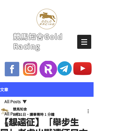
競馬知舍Gold
Racing
文章
All Posts
競馬知舍
All Posts
5月11日
讀畢需時 1 分鐘
【想遠征】「舉步生
香港賽馬