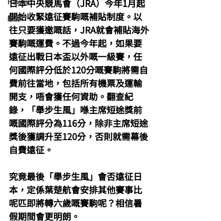
Hawaii
日本中央競馬會（JRA）今年1月起
開始收緊遠征賽駒嘅補貼制度。以
駿源
往只要獲邀嘅話，JRA就會補貼海外
賽駒嘅運費。不過今年起，如果要
遠征出戰日本盃以外嘅一級賽，任
何國際評分低於120分嘅賽駒將需自
費前往當地，包括所有機票及運輸
開支，唔會獲任何資助。翻查紀
錄，「舉步生風」喺主席短途獎前
嘅國際評分為116分，除非主席短途
獎後獲調升至120分，否則就需幕後
自費遠征。
究竟最後「舉步生風」會否遠征日
本，定係葉楚航會安排其他賽事比
呢匹即將轉六歲嘅賽駒呢？相信暑
假期間會更明朗。