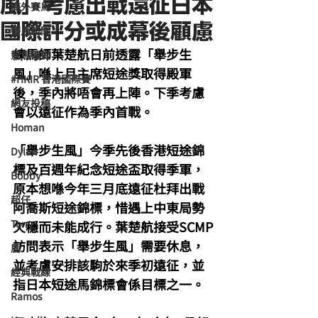
風」考慮出戰遠征日本
海外賽馬
國際評分或成幕後顧慮
賽馬新聞
練馬師葉楚航日前透露「舉步生
競馬磚提
風」喺上月主席短途獎取得殿軍
#HKIR 香港國際賽
後，季內將唔會再上陣。下季考慮
網友投稿
會以遠征作為季內首戰。
Homan
「舉步生風」今季先後香港短途錦
Dylan
標及百週年紀念短途盃取得季軍，
Bobby
原本想喺今年三月底遠征杜拜出戰
超仔
阿喬斯短途錦標，惜遇上中東局勢
Tony
欠穩而未能成行。葉楚航接受SCMP
訪問表示「舉步生風」需要休息，
鹿
並考慮安排該駒於來季初遠征，並
經典戰線
指日本短途馬錦標會係目標之一。
Ramos