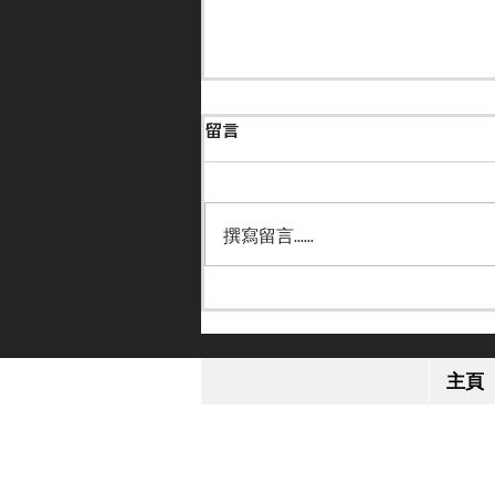
留言
撰寫留言......
【小休再戰】「格倫島」英皇
錦標感疲勞 或跟去年部署進
主頁
軍日本盃