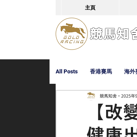
主頁
競馬知舍G
All Posts
香港賽馬
海外
競馬知舍
2025年
Dylan
Bobby
超仔
【改
健康