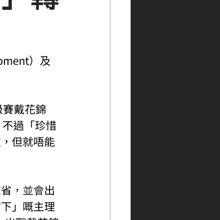
ment）及
級賽戴花錦
s。不過「珍惜
定，但就唔能
維省
，並會
出
當下」嘅主理