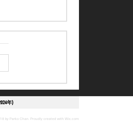
訴得直】黎應揚未盡全力
刑至停賽 10 日
024年)
18 by Parko Chan. Proudly created with
Wix.com