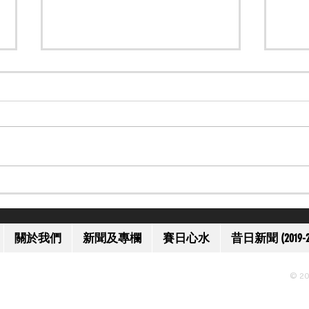
【一代名將】美國名將歐伯道
【上
離世 享年 52 歲
獲減
關於我們
新聞及專欄
賽日心水
昔日新聞 (2019-2
© 20