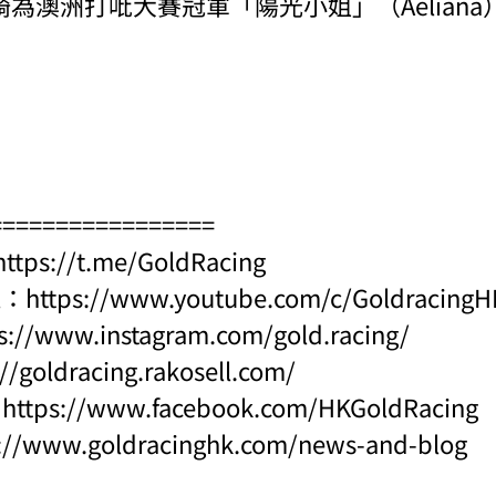
為澳洲打吡大賽冠軍「陽光小姐」（Aelian
=================
https://t.me/GoldRacing
l：
https://www.youtube.com/c/Goldraci
s://www.instagram.com/gold.racing/
://goldracing.rakosell.com/
：
https://www.facebook.com/HKGoldRacing
s://www.goldracinghk.com/news-and-blog