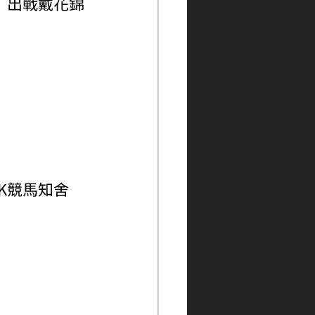
a）出戰戴花錦
ngHK競馬知舍