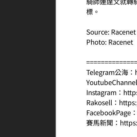
騎師連達文就轉騎
標。
Source: Racenet
Photo: Racenet
=============
Telegram公海：
YoutubeChanne
Instagram：
http
Rakosell：
https
FacebookPage
賽馬新聞：
http