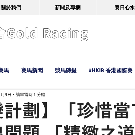
關於我們
新聞及專欄
賽日心水
old Racing
賽馬
賽馬新聞
競馬磚提
#HKIR 香港國際賽
9月9日
讀畢需時 1 分鐘
Tony
鹿
經典戰線
Ramos
Hawaii
變計劃】「珍惜當
出問題 「精緻之