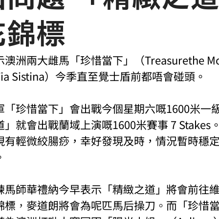
花錦標
洲兩大雌馬「珍惜當下」（Treasurethe Mo
a Sistina）今季直至覺士盾前都唔會碰頭。
軍「珍惜當下」會出戰今個星期六嘅1600米一
就會出戰蘭域上演嘅1600米賽事 7 Stake
現有輕微絞腸痧，幸好發現及時，情況暫時穩
。
練馬師華禮納今早表示「精緻之道」將會前往
錦標
，
麥道朗將會為呢匹馬后操刀
。
而「珍惜