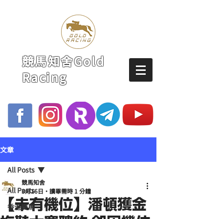
競馬知舍Gold
Racing
文章
All Posts
競馬知舍
All Posts
3月16日
讀畢需時 1 分鐘
【未有機位】潘頓獲金
香港賽馬