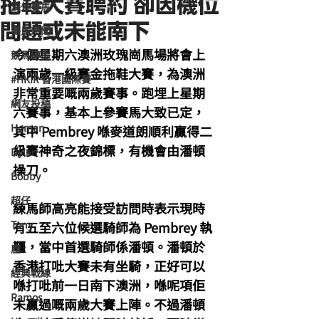
拖鞋大賽聘約 卻因機位
海外賽馬
問題或未能南下
賽馬新聞
今個星期六澳洲玫瑰崗馬場將會上
競馬磚提
演兩歲一級賽金拖鞋大賽，為澳洲
#HKIR 香港國際賽
非常重要嘅兩歲賽事。跑埋上星期
網友投稿
六賽事，基本上參賽馬大致已定，
Homan
其中 Pembrey 喺麥道朗順利贏得二
級賽神奇之夜錦標，有機會由潘頓
Dylan
操刀。
Bobby
超仔
練馬師高亮能接受訪問時表示現時
Tony
有五至六位候選騎師為 Pembrey 執
韁，當中首選騎師係潘頓。潘頓於
鹿
香港打吡大賽未有坐騎，正好可以
經典戰線
喺打吡前一日南下澳洲，喺呢項佢
Ramos
未贏過嘅兩歲大賽上陣。不過潘頓