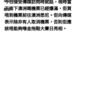
Hawaii
今日接受傳媒訪問時就話，現時當
天南下澳洲嘅機票已經爆滿，佢買
駿源
唔到機票前往澳洲悉尼。佢向傳媒
表示除非有人取消機票，否則佢應
該唔能夠喺金拖鞋大賽日亮相。