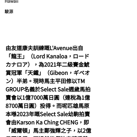
Hawaii
駿源
由友道康夫訓練嘅L'Avenue出自
「龍王」（Lord Kanaloa，ロード
カナロア），為2021年二級賽金鯱
賞冠軍「天鐵」（Gibeon，ギベオ
ン）半弟。現時馬主平田修以TM 
GROUP名義於Select Sale週歲馬拍
賣會以1億7000萬日圓（連稅為1億
8700萬日圓）投得。而呢匹雄馬原
本喺2023年嘅Select Sale幼駒拍賣
會由Karson Ka Ching CHENG，即
「威爾頓」馬主鄭強輝之子，以2億