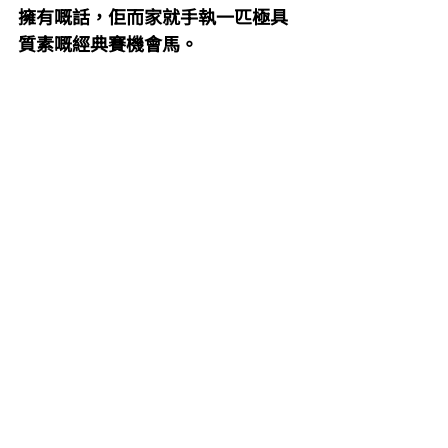
擁有嘅話，佢而家就手執一匹極具
質素嘅經典賽機會馬。