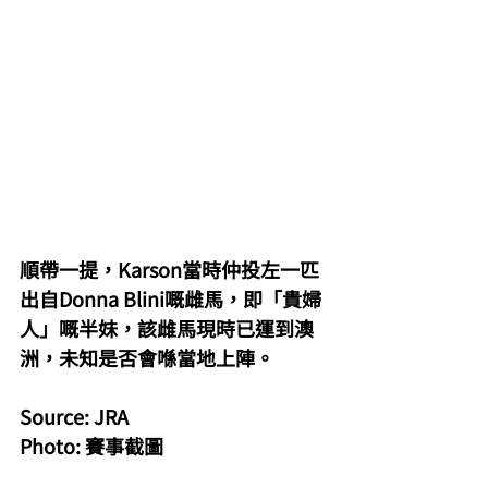
順帶一提，Karson當時仲投左一匹
出自Donna Blini嘅雌馬，即「貴婦
人」嘅半妹，該雌馬現時已運到澳
洲，未知是否會喺當地上陣。
Source: JRA
Photo: 賽事截圖