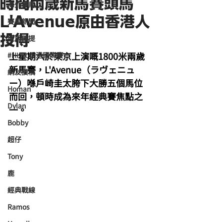
時間兩歲新馬賽頭馬
海外賽馬
L'Avenue原由香港人
賽馬新聞
投得
競馬磚提
上星期六於東京上演嘅1800米兩歲
#HKIR 香港國際賽
新馬賽，L'Avenue（ラヴェニュ
網友投稿
ー）喺戶崎圭太胯下大勝五個馬位
Homan
而回，頓時成為來年經典賽焦點之
Dylan
一。
Bobby
超仔
Tony
鹿
經典戰線
Ramos