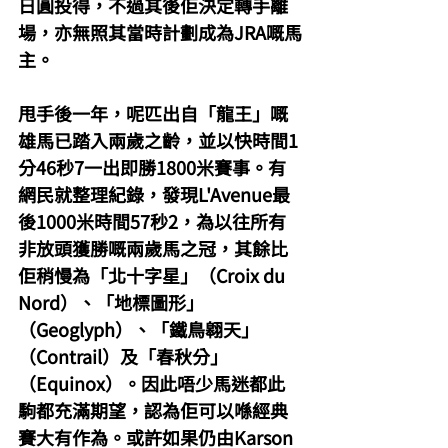
日圓投得，不過其後佢決定轉手離
場，亦無照其當時計劃成為JRA嘅馬
主。
甩手後一年，呢匹出自「龍王」嘅
雄馬已踏入兩歲之齡，並以快時間1
分46秒7一出即勝1800米賽事。有
網民就整理紀錄，發現L'Avenue最
後1000米時間57秒2，為以往所有
非放頭獲勝嘅兩歲馬之冠，其餘比
佢稍慢為「北十字星」（Croix du 
Nord）、「地標圖形」
（Geoglyph）、「鐵鳥翱天」
（Contrail）及「春秋分」
（Equinox）。因此唔少馬迷都此
駒都充滿期望，認為佢可以喺經典
賽大有作為。或許如果仍由Karson