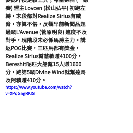
賽) 盟主Lovcen (松山弘平) 初跑左
轉，末段都對Realize Sirius有威
脅，亦算不俗，反觀早前新聞品題
過嘅L'Avenue (菅原明良) 進度不及
對手，現階段未必係馬房主力。講
返POG比賽，三匹馬都有獎金，
Realize Sirius幫慧敏賺4100分，
Bereshit呢匹大船幫15人賺1600
分，跑第5嘅Divine Wind就幫達哥
及阿積賺410分。
https://www.youtube.com/watch?
v=XPqGagRKISI