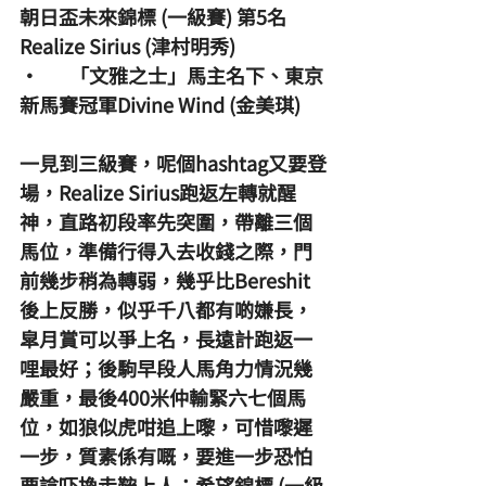
朝日盃未來錦標 (一級賽) 第5名
Realize Sirius (津村明秀)
·       「文雅之士」馬主名下、東京
新馬賽冠軍Divine Wind (金美琪)
一見到三級賽，呢個hashtag又要登
場，Realize Sirius跑返左轉就醒
神，直路初段率先突圍，帶離三個
馬位，準備行得入去收錢之際，門
前幾步稍為轉弱，幾乎比Bereshit
後上反勝，似乎千八都有啲嫌長，
皐月賞可以爭上名，長遠計跑返一
哩最好；後駒早段人馬角力情況幾
嚴重，最後400米仲輸緊六七個馬
位，如狼似虎咁追上嚟，可惜嚟遲
一步，質素係有嘅，要進一步恐怕
要諗吓換走鞍上人；希望錦標 (一級