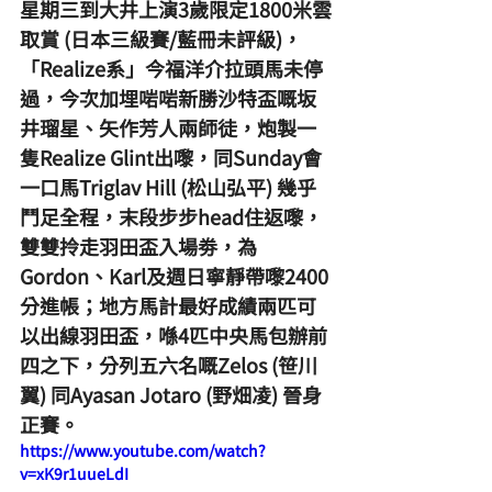
星期三到大井上演3歲限定1800米雲
取賞 (日本三級賽/藍冊未評級)，
「Realize系」今福洋介拉頭馬未停
過，今次加埋啱啱新勝沙特盃嘅坂
井瑠星、矢作芳人兩師徒，炮製一
隻Realize Glint出嚟，同Sunday會
一口馬Triglav Hill (松山弘平) 幾乎
鬥足全程，末段步步head住返嚟，
雙雙拎走羽田盃入場劵，為
Gordon、Karl及週日寧靜帶嚟2400
分進帳；地方馬計最好成績兩匹可
以出線羽田盃，喺4匹中央馬包辦前
四之下，分列五六名嘅Zelos (笹川
翼) 同Ayasan Jotaro (野畑凌) 晉身
正賽。
https://www.youtube.com/watch?
v=xK9r1uueLdI