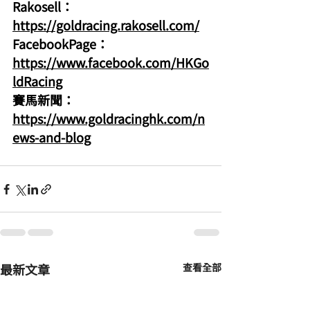
Rakosell：
https://goldracing.rakosell.com/
FacebookPage：
https://www.facebook.com/HKGo
ldRacing
賽馬新聞：
https://www.goldracinghk.com/n
ews-and-blog
最新文章
查看全部