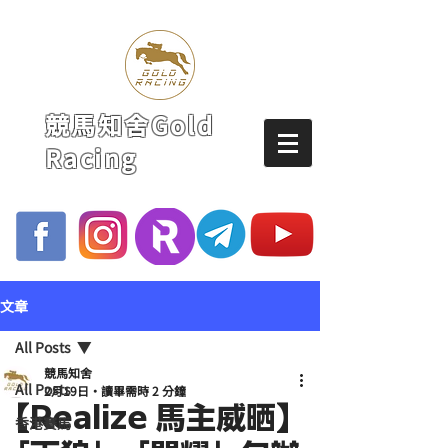
競馬知舍Gold
Racing
文章
All Posts
競馬知舍
All Posts
2月19日
讀畢需時 2 分鐘
【Realize 馬主威晒】
香港賽馬