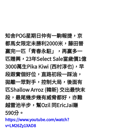
知舍POG星期日仲有一駒報捷，京
都馬女限定未勝利2000米，藤田晉
贏完一匹「青春永駐」，再贏多一
匹贈興，23年Select Sale當歲價1億
3000萬生Pika Kiwi (西村淳也)，早
段跟實個好位，直路初段一踩油，
拋離一眾對手，控制大局，後面有
匹Shallow Arroz (韓新) 交出最快末
段，最尾幾步幾有威脅都好，亦難
越雷池半步，幫Ozil 同EricJai賺
590分。
https://www.youtube.com/watch?
v=LM26Zy1XAD8