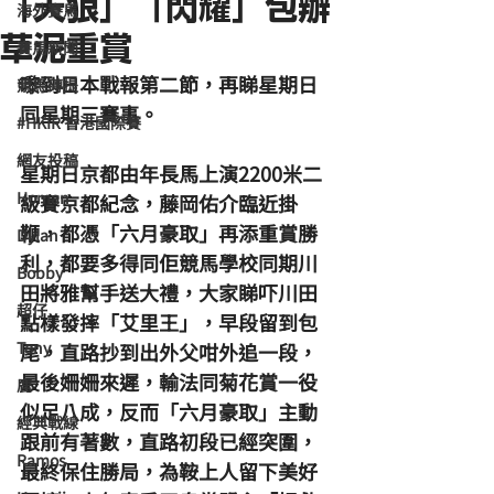
「天狼」「閃耀」包辦
海外賽馬
草泥重賞
賽馬新聞
嚟到日本戰報第二節，再睇星期日
競馬磚提
同星期三賽事。
#HKIR 香港國際賽
網友投稿
星期日京都由年長馬上演2200米二
Homan
級賽京都紀念，藤岡佑介臨近掛
鞭，都憑「六月豪取」再添重賞勝
Dylan
利，都要多得同佢競馬學校同期川
Bobby
田將雅幫手送大禮，大家睇吓川田
超仔
點樣發摔「艾里王」，早段留到包
Tony
尾，直路抄到出外父咁外追一段，
最後姍姍來遲，輸法同菊花賞一役
鹿
似足八成，反而「六月豪取」主動
經典戰線
跟前有著數，直路初段已經突圍，
Ramos
最終保住勝局，為鞍上人留下美好