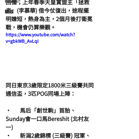
Hawaii
回憶；上年春季天皇賞盟主「拯救
者」(李慕華) 借今仗復出，途程擺
駿源
明嫌短，熱身為主，2個月後打衛冕
戰，機會仍算樂觀。
https://www.youtube.com/watch?
v=gbkWB_AvLqI
同日東京3歲限定1800米三級賽共同
通信盃，3匹POG同場上陣：
·       馬后「創世駒」首胎、
Sunday會一口馬Bereshit (北村友
一)
·       新潟2歲錦標 (三級賽) 冠軍、