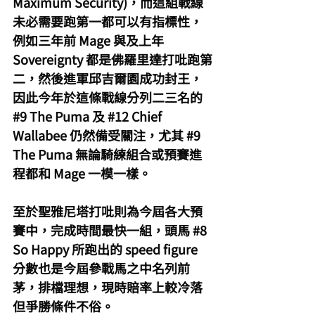
Maximum Security)，而這組戰線
未必需要跑第一都可以有指標性，
例如三年前 Mage 與及上年 
Sovereignty 都是佛羅里達打吡跑第
二，然後進軍邱吉爾園成功封王，
因此今年於這條戰線分列二三名的 
#9
 The Puma 及 
#12
 Chief 
Wallabee 仍然備受關注，尤其 
#9
The Puma 無論騎練組合或預賽進
程都和 Mage 一模一樣。
至於聖雅尼塔打吡則為今屆各大預
賽中，完成時間最快一組，頭馬 
#8
So Happy 所跑出的 speed figure 
分數也是今屆參戰馬之中名列前
茅，排檔理想，現時賠率上較冷落
但爭勝條件不俗。