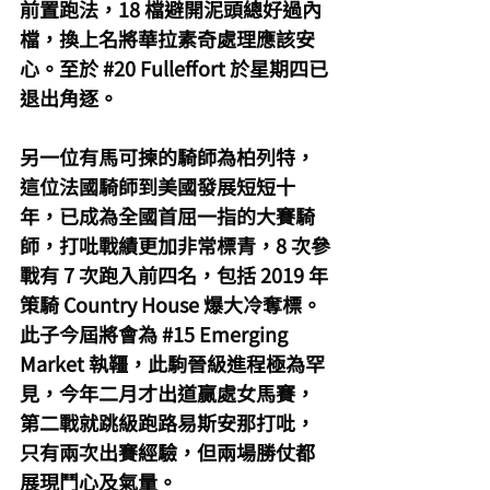
前置跑法，18 檔避開泥頭總好過內
檔，換上名將華拉素奇處理應該安
心。至於 
#20
 Fulleffort 於星期四已
退出角逐。
另一位有馬可揀的騎師為柏列特，
這位法國騎師到美國發展短短十
年，已成為全國首屈一指的大賽騎
師，打吡戰績更加非常標青，8 次參
戰有 7 次跑入前四名，包括 2019 年
策騎 Country House 爆大冷奪標。
此子今屆將會為 
#15
 Emerging 
Market 執韁，此駒晉級進程極為罕
見，今年二月才出道贏處女馬賽，
第二戰就跳級跑路易斯安那打吡，
只有兩次出賽經驗，但兩場勝仗都
展現鬥心及氣量。