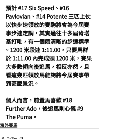
預計 
#17
 Six Speed、#16 
Pavlovian、#14 Potente 三匹上仗
以快步速領放的賽駒將會為今屆賽
事步速定調，其實過往十多屆肯塔
基打吡，有一個頗清晰的步速標準 
~ 1200 米段速 1:11.00，只要馬群
於 1:11.00 內完成頭 1200 米，賽果
大多數傾向後追馬，相反亦然，且
看這幾匹領放馬能夠將今屆賽事帶
到甚麼景況。
個人而言，前置馬喜歡 
#18
Further Ado，後追馬則心儀 
#9
The Puma。
海外賽馬