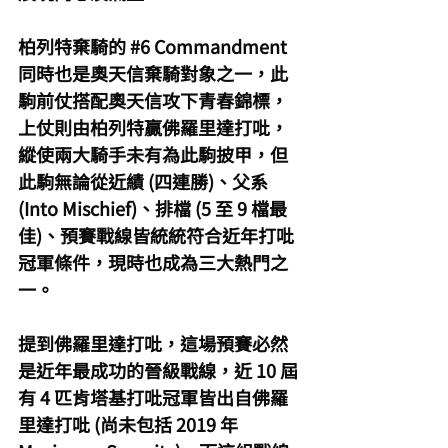
柏列特棄騎的 
#6
 Commandment 
同時也是奧天信棄騎對象之一，此
駒前仗搭配奧天信攻下青春錦標，
上仗則由柏列特贏佛羅里達打吡，
縱使兩大騎手未有為此駒披甲，但
此駒無論從近績 (四連勝)、父系 
(Into Mischief)、排檔 (5 至 9 檔最
佳)、預賽戰線皆統統符合近年打吡
冠軍條件，現時也成為三大熱門之
一。
提到佛羅里達打吡，這場預賽必然
是近年最成功的晉級戰線，近 10 屆
有 4 匹肯塔基打吡冠軍皆出自佛羅
里達打吡 (尚未包括 2019 年 