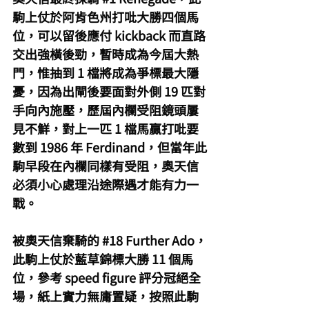
駒上仗於阿肯色州打吡大勝四個馬
位，可以留後應付 kickback 而直路
交出強橫後勁，暫時成為今屆大熱
門，惟抽到 1 檔將成為爭標最大隱
憂，因為出閘後要面對外側 19 匹對
手向內施壓，歷屆內欄受阻鏡頭屢
見不鮮，對上一匹 1 檔馬贏打吡要
數到 1986 年 Ferdinand，但當年此
駒早段在內欄同樣有受阻，奧天信
必須小心處理沿途際遇才能有力一
戰。
被奧天信棄騎的 
#18
 Further Ado，
此駒上仗於藍草錦標大勝 11 個馬
位，參考 speed figure 評分冠絕全
場，紙上實力無庸置疑，按照此駒