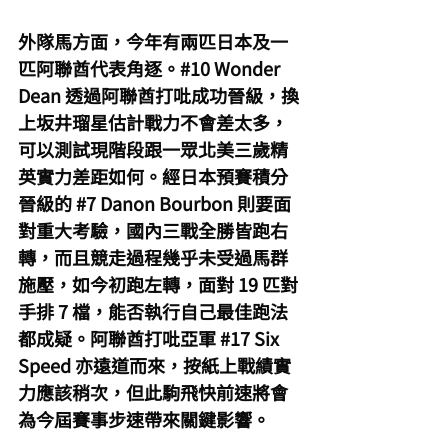
外隊馬方面，今年有兩匹日本及一
匹阿聯酋代表角逐。#10 Wonder 
Dean 透過阿聯酋打吡成功晉級，換
上坂井瑠星估計戰力不會差太多， 
可以測試現階段跟一眾北美三歲精
英實力差距如何。經日本預賽積分
晉級的 
#7
 Danon Bourbon 則要面
對重大考驗，國內三戰全勝皆跑右
轉，而且競走過程幾乎未受過馬群
施壓，如今初跑左轉，面對 19 匹對
手排 7 檔，能否執行自己最佳跑法
都成疑。阿聯酋打吡亞軍 
#17
 Six 
Speed 亦遠道而來，按紙上戰績實
力應該稍次，但此駒飛快前速將會
為今屆賽事步速帶來關鍵影響。