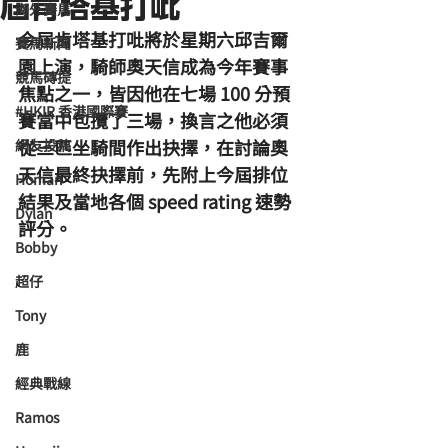
屆肯塔基打吡
海外賽馬
今屆肯塔基打吡將於星期六邱吉爾
賽馬新聞
園上演，騎師奧天信成為今年賽事
競馬磚提
焦點之一，皆因他在七場 100 分預
#HKIR 香港國際賽
賽當中包攬了三場，換言之他必須
從三匹坐騎間作出抉擇，在討論奧
網友投稿
天信最終抉擇前，先附上今屆排位
Homan
結果及當地各個 speed rating 速勢
Dylan
評分。
Bobby
超仔
Tony
鹿
經典戰線
Ramos