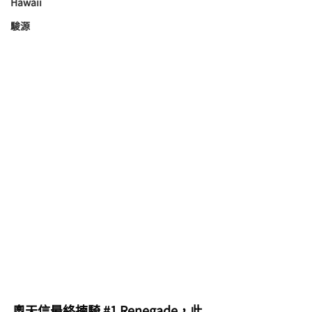
Hawaii
駿源
奧天信最終揀騎 
#1
 Renegade，此