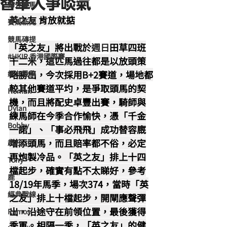
替華人爭啖氣
海外賽馬
英之友 肯放就掂
賽馬新聞
競馬磚提
「英之友」將出戰於
週日
田草四班
#HKIR 香港國際賽
千二米，這匹馬過往都是以放頭策
略勝出，今次採用B+2賽道，場地都
網友投稿
較其他賽道平圴，是爭取頭馬的契
Homan
機，而且將配史卓豐出賽，騎師與
Dylan
練馬師在今季合作愉快，憑「千金
Bobby
一諾」、「事必飛飛」成功替容廐
增添頭馬，而且賠率都不俗，必定
超仔
再炮製冷品。「英之友」排上十四
Tony
檔起步，確實有點不太睇好，參考
鹿
18/19年馬季，場次374，當時「英
經典戰線
之友」排上十檔起步，開閘應聲彈
出，沿途守在前領位置，最後獲得
Ramos
季軍。相隔一季，「英之友」的健