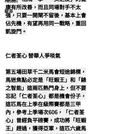
Hawaii
康有所改善，而且同場對手不太
駿源
強，只要一開閘不留後，基本上會
佔先機，有望再用同一戰略，重回
凱旋門。
仁者荃心 替華人爭啖氣
第五場田草千二米馬會短途錦標，
馬迷焦點必定是「旺蝦王」和「錶
之智能」這兩匹熱門身上，但不要
忘記「仁者荃心」都是機會份子，
這匹馬在上季在級際賽都是三甲
內，參考上季場次606，「仁者荃
心」曾經負平磅賽，成功將「旺蝦
王」趕過，獲得亞軍，這匹六歲馬