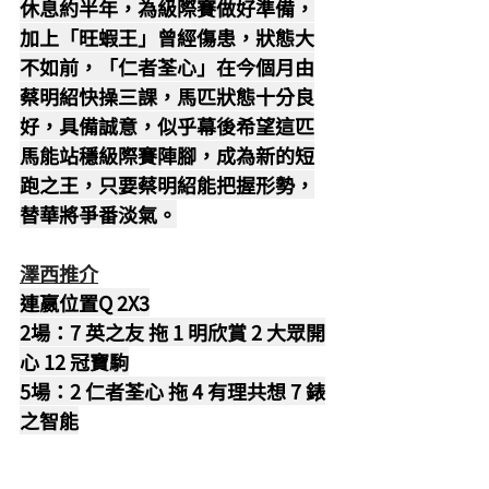
休息約半年，為級際賽做好準備，
加上「旺蝦王」曾經傷患，狀態大
不如前，「仁者荃心」在今個月由
蔡明紹快操三課，馬匹狀態十分良
好，具備誠意，似乎幕後希望這匹
馬能站穩級際賽陣腳，成為新的短
跑之王，只要蔡明紹能把握形勢，
替華將爭番淡氣。
澤西推介
連嬴位置Q 2X3
2場：7 英之友 拖 1 明欣賞 2 大眾開
心 12 冠寶駒
5場：2 仁者荃心 拖 4 有理共想 7 錶
之智能