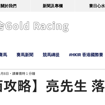
關於我們
新聞及專欄
賽日心水
old Racing
賽馬
賽馬新聞
競馬磚提
#HKIR 香港國際賽
4月8日
讀畢需時 1 分鐘
Tony
鹿
經典戰線
Ramos
Hawaii
西攻略】亮先生 