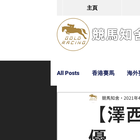
主頁
競馬知舍G
All Posts
香港賽馬
海外
競馬知舍
2021年
Dylan
Bobby
超仔
【澤
優