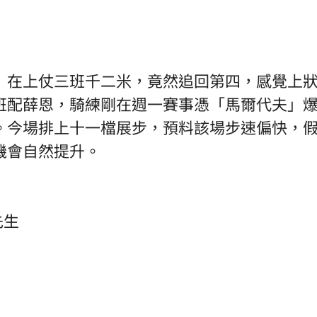
」在上仗三班千二米，竟然追回第四，感覺上
班配薛恩，騎練剛在週一賽事憑「馬爾代夫」
。今場排上十一檔展步，預料該場步速偏快，
機會自然提升。
先生