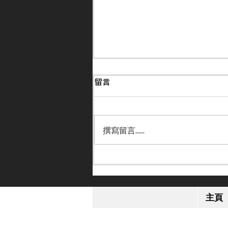
留言
撰寫留言......
【保持狀態】何澤堯周四南圍
策日本馬主旗下馬上陣
主頁