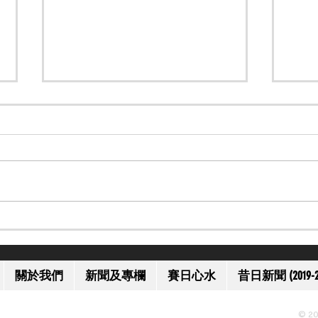
【大師級】馬語大師 Monty
【邀
Roberts 離世 享年 91 歲
港賽
關於我們
新聞及專欄
賽日心水
昔日新聞 (2019-2
© 20