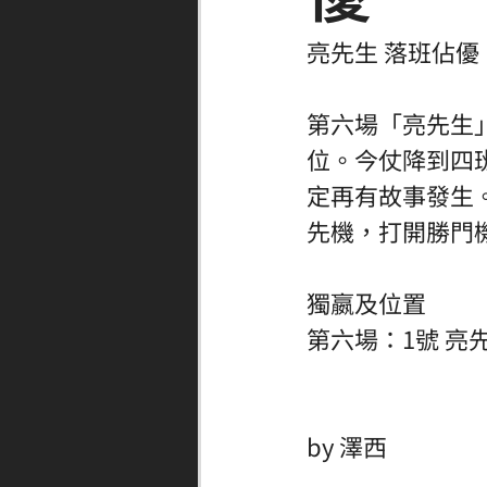
亮先生 落班佔優
第六場「亮先生
位。今仗降到四
定再有故事發生
先機，打開勝門
獨嬴及位置
第六場：1號 亮
by 澤西