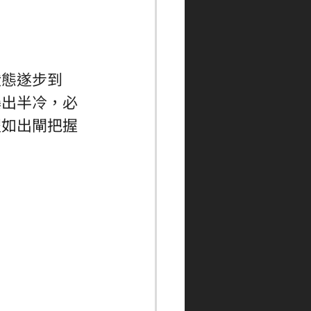
狀態遂步到
爆出半冷，必
假如出閘把握