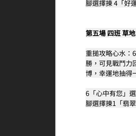
腳選擇揀 4「好
第五場 四班 草地 
重搥攻略心水：
勝，可見戰鬥力
博，幸運地抽得
6「心中有您」
腳選擇揀1「翡