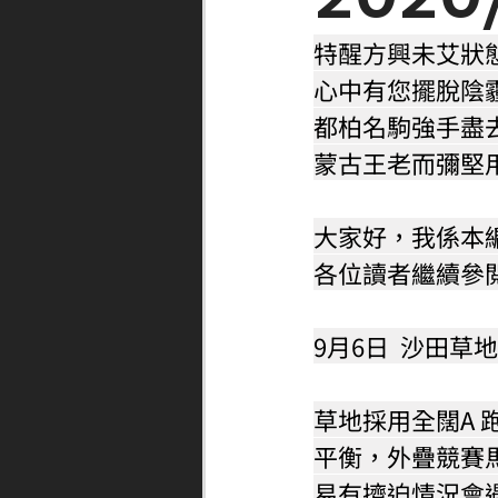
特醒方興未艾狀
心中有您擺脫陰
都柏名駒強手盡
蒙古王老而彌堅
大家好，我係本
各位讀者繼續參
9月6日  沙田草
草地採用全闊A
平衡，外疊競賽
易有擠迫情況會