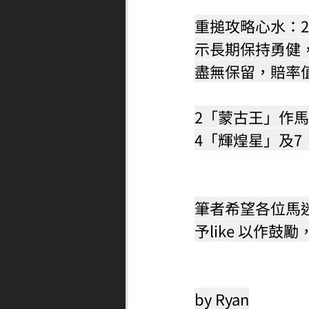
重搥攻略心水：
示長期保持勇健
盡無保留，賠率
2「蒙古王」作
4「輝煌星」及7
筆者希望各位馬迷
予like 以作鼓
by Ryan