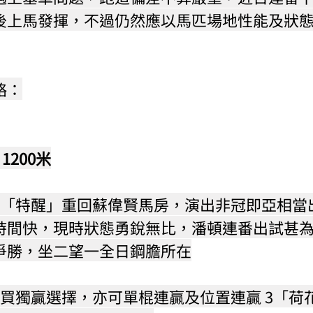
後上馬發揮，不過仍然應以馬匹場地性能及狀
略：
1200米
2「特醒」重回蘇偉賢馬房，演出非冠即亞相當
時間快，現時狀態勇銳無比，潘頓連番出試甚
爭勝，坐二望一全日鋼膽所在
可買獨贏選擇，亦可單棍連贏及位置連贏 3「荷