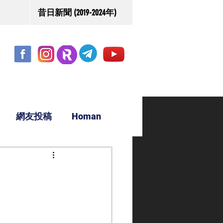
昔日新聞 (2019-2024年)
網友投稿
Homan
駿源