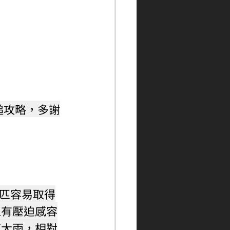
槌攻略，多謝
馬匹容易取得
上有壓迫感容
下大雨，相對