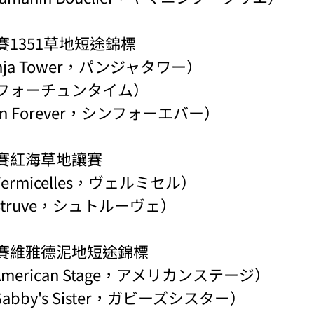
賽1351草地短途錦標
ja Tower，パンジャタワー）
me（フォーチュンタイム）
n Forever，シンフォーエバー）
級賽紅海草地讓賽
rmicelles，ヴェルミセル）
truve，シュトルーヴェ）
級賽維雅德泥地短途錦標
erican Stage，アメリカンステージ）
bby's Sister，ガビーズシスター）