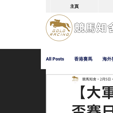
主頁
競馬知舍G
All Posts
香港賽馬
海外
競馬知舍
2月5日
Dylan
Bobby
超仔
【大
盃賽