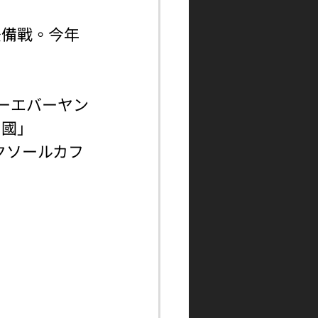
後備戰。今年
ォーエバーヤン
和國」
（ルクソールカフ