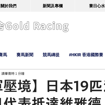
關於我們
新聞及專欄
賽日心水
old Racing
賽馬
賽馬新聞
競馬磚提
#HKIR 香港國際賽
讀畢需時 1 分鐘
Tony
鹿
經典戰線
Ramos
Hawaii
軍壓境】日本19匹
日代表抵達維雅德