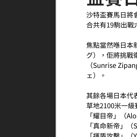
沙特盃賽馬日將
合共有19駒出戰
焦點當然喺日本新
グ），佢將挑戰
（Sunrise Z
ェ）。
其餘各場日本代
草地2100米一
「耀目帝」（Aloh
「真命新帝」（Sh
「揮盾攻擊」（Ya