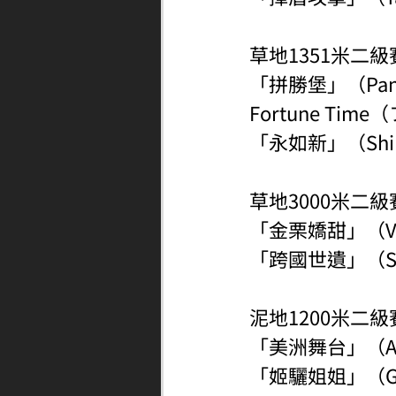
草地1351米二級
「拼勝堡」（Pan
Fortune Ti
「永如新」（Shi
草地3000米二
「金栗嬌甜」（Ve
「跨國世遺」（S
泥地1200米二
「美洲舞台」（Am
「姬驪姐姐」（Ga