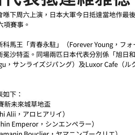
會喺下周六上演，日本大軍今日抵達當地作最
六項賽事。
科馬王「青春永駐」（Forever Young，フ
衛冕沙特盃。同場兩匹日本代表分別係「旭日
ipangu，サンライズジパング）及Luxor Cafe
表如下：
級賽新未來城草地盃
i Alii，アロヒアリイ）
in Emperor，シンエンペラー）
manin Bouclier，ヤマニンブークリエ）