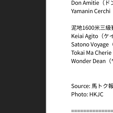
Don Amitie
Yamanin Ce
泥地1600米三
Keiai Agit
Satono Voy
Tokai Ma C
Wonder De
Source: 馬トク
Photo: HKJC
=============