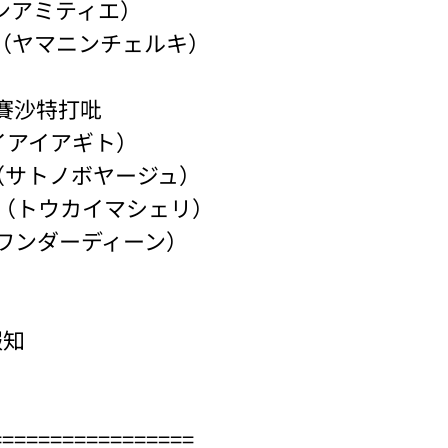
（ドンアミティエ）
rchi（ヤマニンチェルキ）
級賽沙特打吡
o（ケイアイアギト）
age（サトノボヤージュ）
herie（トウカイマシェリ）
an（ワンダーディーン）
報知
=================