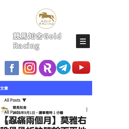
競馬知舍Gold
Racing
文章
All Posts
競馬知舍
All Posts
2025年9月1日
讀畢需時 1 分鐘
【忍痛兩個月】莫雅右
香港賽馬