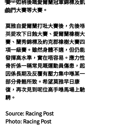
Hawaii
賽，如稍後嘅愛爾蘭冠軍錦標及凱
旋門大賽等大賽。
駿源
莫雅自愛爾蘭打吡大賽後，先後
喺
英愛
攻下日蝕大賽、愛爾蘭橡樹大
賽、蘭秀錦標及約克郡橡樹大賽四
項一級賽。雖然身體不適，但仍能
發揮高水準，實在唔容易。應力性
骨折係一稱常見嘅運動員傷患，起
因係長期及反覆有壓力集中喺某一
部分骨骼所致。希望莫雅早日康
復，再次見到呢位高手喺馬場上馳
騁。
Source: Racing Post
Photo: Racing Post