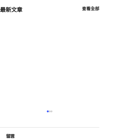
最新文章
查看全部
留言