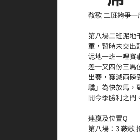
鞍歌 二班夠爭一
第八場二班泥地
軍，暫時未交出
泥地一班一哩賽
差一又四份三馬
出賽，獲減兩磅
驕」為快放馬，
開今季勝利之門
連嬴及位置Q
第八場：3 鞍歌 拖