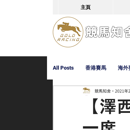
主頁
競馬知舍G
All Posts
香港賽馬
海外
競馬知舍
2021年
Dylan
Bobby
超仔
【澤
一席