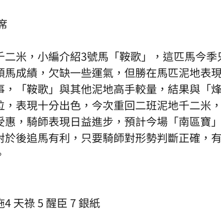
席
千二米，小編介紹3號馬「鞍歌」，這匹馬今季
頭馬成績，欠缺一些運氣，但勝在馬匹泥地表
事，「鞍歌」與其他泥地高手較量，結果與「
位，表現十分出色，今次重回二班泥地千二米
受惠，騎師表現日益進步，預計今場「南區寶
對於後追馬有利，只要騎師對形勢判斷正確，
。
4 天祿 5 醒臣 7 銀紙