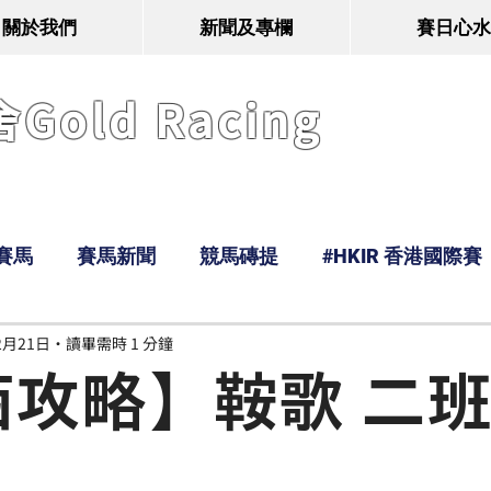
關於我們
新聞及專欄
賽日心水
old Racing
賽馬
賽馬新聞
競馬磚提
#HKIR 香港國際賽
2月21日
讀畢需時 1 分鐘
Tony
鹿
經典戰線
Ramos
Hawaii
西攻略】鞍歌 二