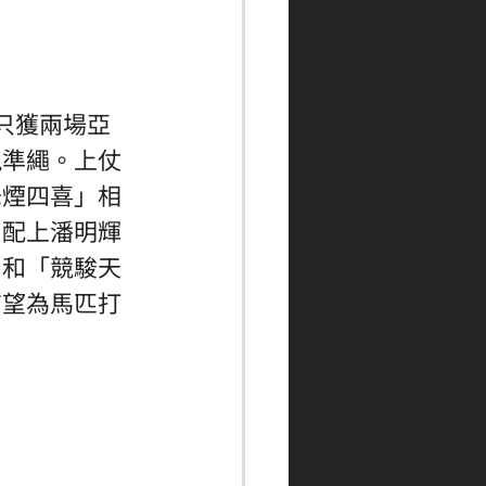
只獲兩場亞
現準繩。上仗
烽煙四喜」相
，配上潘明輝
」和「競駿天
有望為馬匹打