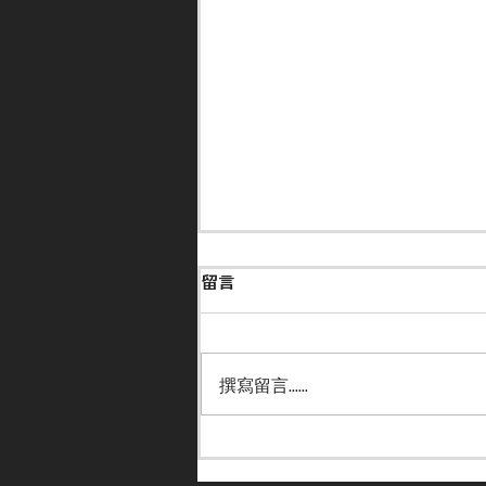
留言
撰寫留言......
【保持狀態】何澤堯周四南圍